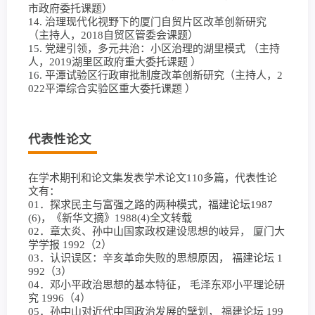
市政府委托课题）
14. 治理现代化视野下的厦门自贸片区改革创新研究
（主持人，2018自贸区管委会课题）
15. 党建引领，多元共治：小区治理的湖里模式 （主持
人，2019湖里区政府重大委托课题 ）
16. 平潭试验区行政审批制度改革创新研究（主持人，2
022平潭综合实验区重大委托课题 ）
代表性论文
在学术期刊和论文集发表学术论文110多篇，代表性论
文有：
01．探求民主与富强之路的两种模式，福建论坛1987
(6)，《新华文摘》1988(4)全文转载
02．章太炎、孙中山国家政权建设思想的岐异， 厦门大
学学报 1992（2）
03．认识误区：辛亥革命失败的思想原因， 福建论坛 1
992（3）
04．邓小平政治思想的基本特征， 毛泽东邓小平理论研
究 1996（4）
05．孙中山对近代中国政治发展的擘划， 福建论坛 199