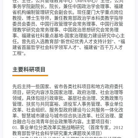
任、主任，公共管理教育中心（MPA中心）主任，公共
事务学院副院长，院长，兼任中国政治学会理事、福建
省机构编制管理研究会副会长。现任厦门大学重点岗位
教授、博士生导师，兼任教育部政治学本科类教学指导
委员会委员、中国行政管理学会常务理事、中国行政管
理教学研究会常务理事、中国政治思想研究会常务理
事、福建省社科重点基地-国家治理能力建设研究中心主
任。曾先后入选教育部“新世纪优秀人才支持计划”、“福
建省首届哲学社会科学领军人才”、福建省“百千万人才
工程”。
主要科研项目
先后主持一些国家、省市各类社科项目和地方政府委托
项目，研究内容涉及国家治理、政府治理、社会治理等
领域，具体包括行政审批、基层社会治理、文教政策与
管理、扶贫与共同富裕、退役军人事务管理、事业单位
改革、社会组织、服务型政府建设与公共服务一体化改
革、智慧城市建设与城市综合执法改革、社区治理、厦
台融合与台湾青年创业政策等内容。主要项目有：
01. 事业单位分类改革实施战略研究 （首席专家，2012
教育部哲学社会科学研究重大课题攻关项目）