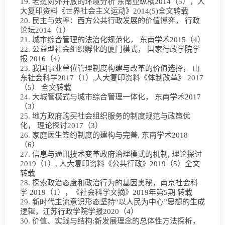
19. 老挝对外开放的环境分析 东南亚纵横2014（5），人
大复印资料《世界社会主义运动》2014(5)全文转载
20. 民主与效率：西方公共行政发展的价值博弈， 行政
论坛2014（1）
21. 城市综合管理的法治化规范化， 东南学术2015（4）
22. 公益型社会组织孵化的厦门模式， 国家行政学院学
报 2016（4）
23. 我国事业单位管理制度构建与改革的价值选择， 山
东社会科学2017（1）,人大复印资料《体制改革》 2017
（5） 全文转载
24. 大城管模式与城市综合管理一体化， 东南学术2017
（3）
25. 地方政府购买社会组织服务的制度规范与政策优
化， 理论探讨2017（3）
26. 家庭医生签约制度的建构与完善, 东南学术2018
（6）
27. 信息与通讯技术变革政府治理模式的机制, 理论探讨
2019（1）, 人大复印资料《公共行政》2019（5）全文
转载
28. 探索政治态度和政治行为的基因奥秘，南京社会科
学 2019（1），《社会科学文摘》2019年第5期 转载
29. 新时代主流意识形态坚持“以人民为中心”思想的生成
逻辑，江苏行政学院学报2020（4）
30. 价值、实践与结构:新发展理念的总体性方法探析，