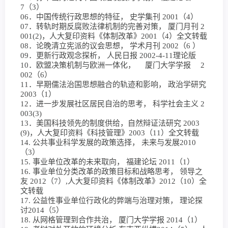
7（3）
06．中国传统行政思想的特征， 史学集刊 2001（4）
07．转轨时期反腐败法律机制的完善对策， 厦门月刊 2
001(2)，人大复印资料《体制改革》2001（4）全文转载
08．论晚清立宪派的议会思想， 学术月刊 2002（6 ）
09．更新行政观念探析， 人民日报 2002-4-11理论版
10．欧盟决策机制与欧洲一体化， 厦门大学学报 2
002（6）
11．早期儒法治国思想融合的轨迹和影响， 政治学研究
2003（1）
12．进一步发展社区居民自治的思考， 科学社会主义 2
003(3)
13．美国科技领先的制度供给，自然辩证法研究 2003
(9)，人大复印资料《科技管理》2003（11）全文转载
14. 公共事业科学发展的政策选择， 未来与发展2010
（3）
15. 事业单位改革的未来取向， 福建论坛 2011（1）
16. 事业单位分类改革的政策目标和战略思考， 领导之
友 2012（7）,人大复印资料《体制改革》2012（10）全
文转载
17. 公益性事业单位行政化的弊端与治理对策， 理论探
讨2014（5）
18. 从网格管理到合作共治， 厦门大学学报 2014（1）