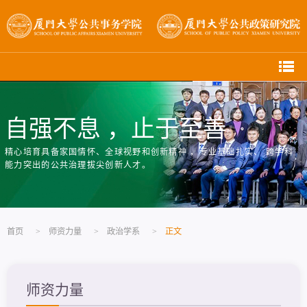
自强不息 ，止于至善
精心培育具备家国情怀、全球视野和创新精神 ，专业基础扎实、 跨学科
能力突出的公共治理拔尖创新人才。
首页
>
师资力量
>
政治学系
>
正文
师资力量