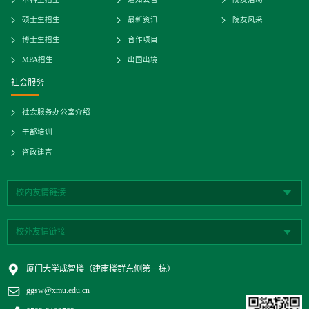
本科生招生
通知公告
院友活动
硕士生招生
最新资讯
院友风采
博士生招生
合作项目
MPA招生
出国出境
社会服务
社会服务办公室介绍
干部培训
咨政建言
校内友情链接
校外友情链接
厦门大学成智楼（建南楼群东侧第一栋）
ggsw@xmu.edu.cn