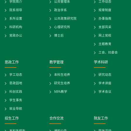
学院简介
公共管理系
工作动态
院系领导
政治学系
规章制度
系所设置
公共政策研究院
办事指南
科研机构
心理研究所
支部风采
党政办公
博士后
网上党校
主题教育
工会、妇委会
思政工作
教学管理
学术科研
学工动态
本科生培养
研究动态
思政园地
研究生培养
学术讲座
科创实践
MPA教学
学术会议
学生事务
就业导航
招生工作
合作交流
院友工作