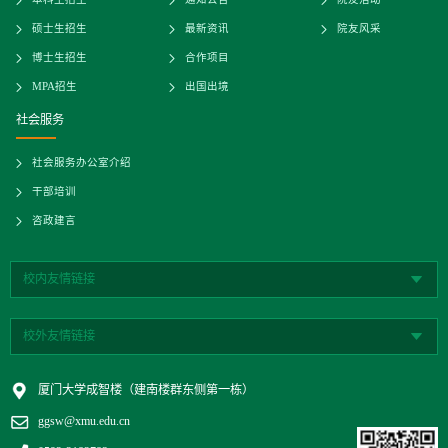
本科生招生
通知公告
院友活动
硕士生招生
最新资讯
院友风采
博士生招生
合作项目
MPA招生
出国出境
社会服务
社会服务办公室介绍
干部培训
咨政建言
校内友情链接
校外友情链接
厦门大学成智楼（建南楼群东侧第一栋）
ggsw@xmu.edu.cn