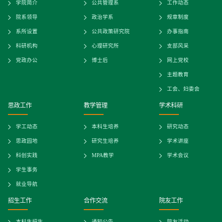
学院简介
公共管理系
工作动态
院系领导
政治学系
规章制度
系所设置
公共政策研究院
办事指南
科研机构
心理研究所
支部风采
党政办公
博士后
网上党校
主题教育
工会、妇委会
思政工作
教学管理
学术科研
学工动态
本科生培养
研究动态
思政园地
研究生培养
学术讲座
科创实践
MPA教学
学术会议
学生事务
就业导航
招生工作
合作交流
院友工作