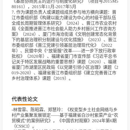
《基层协商民主的运行与制度化研究》（项目号2015M5
80161），2015年11月-2017年5月
7. 作为课题负责人或课题组成员参与地方横向课题：晋
江市委组织部《构建以能力建设为中心的村级干部队伍
全成长周期管理体系研究》（2024）、晋江市农业农村
局《全面推进晋江市社会能人助力乡村振兴工作咨询方
案》（2024）、厦门市海沧街道《文明创建常态化背景
下的基层治理积分制建设与优化措施》（2023）、晋江
市委组织部《晋江党建引领基层治理现代化》（2022
年）、民盟中央《“放管服”改革——进一步下放行政审
批权》（2020年）、福建省厦门市宣传部《习近平总书
记关于特区发展战略的重要思想》课题（2020）、福建
省厦门市湖里区民政局《以党建引领小区治理》课题（2
019-2020）、福建省晋江市委组织部《建立完善晋江市
乡村治理体系》课题（2019）。
代表性论文
-林雪霏、陈昭霖、郑慧玲：《权变型乡土社会网络与乡
村产业集聚发展锁定——基于福建省白沙村紫菜产业“农
贸模式”的案例研究》，《中国农村观察》2024年第6期
（CSSCI）。