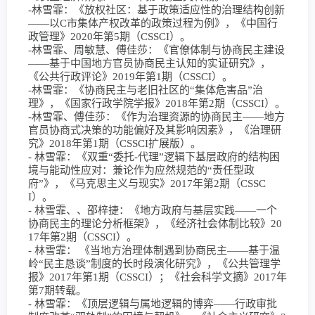
-林雪霏：《放权社区：基于政策适应性的治理结构创新
——以C市集体产权改革的政策过程为例》，《中国行
政管理》2020年第5期（CSSCI）。
-林雪霏、周敏慧、傅佳莎：《官僚体制与协商民主建设
——基于中国地方官员协商民主认知的实证研究》，
《公共行政评论》2019年第1期（CSSCI）。
-林雪霏：《协商民主与老旧社区的“集体危害品”治
理》，《国家行政学院学报》2018年第2期（CSSCI）。
-林雪霏、傅佳莎：《作为治理资源的协商民主——地方
官员协商式决策的功能偏好及其影响因素》，《治理研
究》2018年第1期（CSSCI扩展版）。
- 林雪霏：《双重“委托-代理”逻辑下基层政府的结构困
境与能动性应对：兼论作为应然规范的“责任型政
府”》，《马克思主义与现实》2017年第2期（CSSC
I）。
- 林雪霏、、邵梓捷：《地方政府与基层实践——一个
协商民主的理论分析框架》，《经济社会体制比较》20
17年第2期（CSSCI）。
- 林雪霏： 《当地方治理体制遇到协商民主——基于温
岭“民主恳谈”制度的长时段演化研究》，《公共管理学
报》2017年第1期（CSSCI）；《社会科学文摘》2017年
第7期转载。
- 林雪霏：《顶层逻辑与属地逻辑的博弈——行政审批