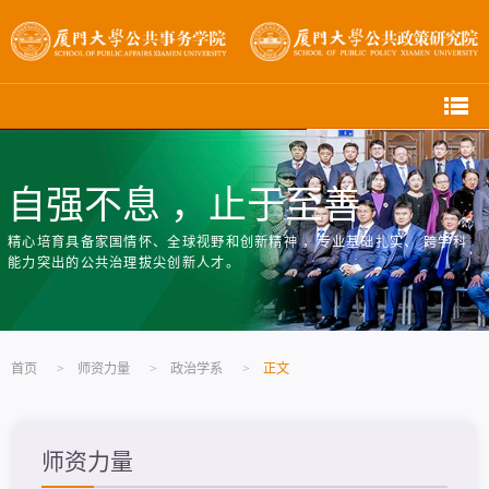
自强不息 ，止于至善
精心培育具备家国情怀、全球视野和创新精神 ，专业基础扎实、 跨学科
能力突出的公共治理拔尖创新人才。
首页
>
师资力量
>
政治学系
>
正文
师资力量