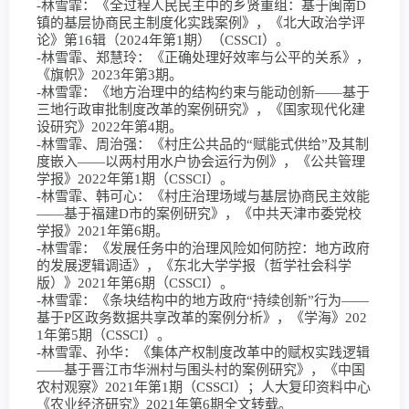
-林雪霏：《全过程人民民主中的乡贤重组：基于闽南D
镇的基层协商民主制度化实践案例》，《北大政治学评
论》第16辑（2024年第1期）（CSSCI）。
-林雪霏、郑慧玲：《正确处理好效率与公平的关系》，
《旗帜》2023年第3期。
-林雪霏：《地方治理中的结构约束与能动创新——基于
三地行政审批制度改革的案例研究》，《国家现代化建
设研究》2022年第4期。
-林雪霏、周治强：《村庄公共品的“赋能式供给”及其制
度嵌入——以两村用水户协会运行为例》，《公共管理
学报》2022年第1期（CSSCI）。
-林雪霏、韩可心：《村庄治理场域与基层协商民主效能
——基于福建D市的案例研究》，《中共天津市委党校
学报》2021年第6期。
-林雪霏：《发展任务中的治理风险如何防控：地方政府
的发展逻辑调适》，《东北大学学报（哲学社会科学
版）》2021年第6期（CSSCI）。
-林雪霏：《条块结构中的地方政府“持续创新”行为——
基于P区政务数据共享改革的案例分析》，《学海》202
1年第5期（CSSCI）。
-林雪霏、孙华：《集体产权制度改革中的赋权实践逻辑
——基于晋江市华洲村与围头村的案例研究》，《中国
农村观察》2021年第1期（CSSCI）；人大复印资料中心
《农业经济研究》2021年第6期全文转载。