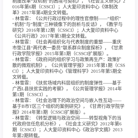
制度改革“双轨制”的困境与契机》，《社会主义研究》2
016年第6期（CSSCI）；人大复印资料中心《体制改
革》2017年第4期全文转载。
- 林雪霏：《公共行政过程中的理性官僚制——“组织”
“机制”与“制度”三种镜像下的剖析与反诘》，《教学与
研究》2016年第12期（CSSCI）；人大复印资料中心
《公共行政》2017年第3期全文转载。
- 林雪霏：《社会再组织化与代表制度的重塑——重庆
市垫江县“两代表一委员”联系群众制度探析》，《甘肃
行政学院学报》2015年第1期（CSSCI扩展版）。
- 林雪霏：《政府间的组织学习与政策再生产：政策扩
散的微观机制》，《公共管理学报》2015年第1期（CSS
CI）；人大复印资料中心《管理科学》2015年第5期全
文转载。
- 林雪霏：《扶贫场域内科层组织的制度弹性——基于
广西L县扶贫实践的考察》，《公共管理学报》2014年
第1期（CSSCI）。
- 林雪霏：《社会治理下的政治空间与嵌入性互动——
基于B市T区三个组织的案例研究》，《甘肃行政学院学
报》2014年第1期（CSSCI扩展版）。
- 林雪霏：《转型逻辑与政治空间——转型视角下的当
代政府信任危机分析》，《社会主义研究》2012年第6
期（CSSCI）；人大复印资料中心《政治学文摘》2013
年第2期转载。