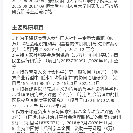
2017.09-2023.08 副教授 厦门大学公共事务学院政治系
2015.09-2017.09 博士后 中国人民大学国家发展与战略
研究院博士后流动站
主要科研项目
1.作为子课题负责人参与国家社科基金重大课题（80
万）《社会组织推动共同富裕的体制机制与政策体系研
究》（项目号21&ZD161），2021.12-至今
2.主持国家社科基金后期资助（25万）《中国基层协商
民主运行研究》（项目号20FZZB009）,2020年10月-至
今
3.主持教育部人文社会科学研究一般项目（10万）《地
方产业转型中“低水平均衡陷阱”的协同治理研究》（项
目号19YJA810008），2019年3月-2022年4月
4.主持福建省以马克思主义为指导的哲学社会科学学科
基础理论研究重大课题（10万）《创新社会治理中的社
区赋权及其制度建设研究》（项目号FJ2018MGCZ00
2），2018年9月-2022年1月
5.作为子课题负责人参与国家社科基金专项立项课题（6
0万）《打造共建共治共享社会治理新格局的制度供给研
究》（项目号18VSJ031），2018年2月-2020年11月
6. 主持中国博士后科学基金面上资助一等课题（8万）