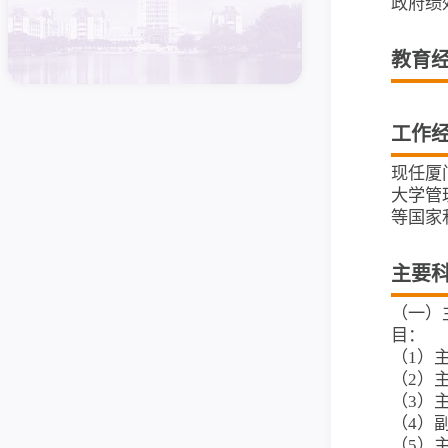
政府绩
教育
工作
现任厦
大学管
等国家
主要
（一）
目：
（1）
（2）
（3）
（4）副
（5）