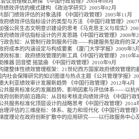
学术会议治理模式新探 《中国行政管理》2004年08月
 政府绩效评估的模式建构 《政治学研究》2005年02月
 公共部门绩效评估的对象选择 《中国行政管理》2005年11月
）政府绩效评估指标设计的类型与方法 《中国行政管理》2007
）加强公民生态文明意识建设的思考《马克思主义与现实》200
）政府绩效评估指标设计的开发思路《中国行政管理》2008年
）行政告知：从管制行政到服务行政——构建服务型政府的深入思
）政府成本的内涵设定与构成要素 《厦门大学学报》2009年5
）绩效标准：政府绩效管理的新工具《中国行政管理》2010年
助推器 回音壁 摇篮曲 《中国行政管理》2010年9月
）构建整体性绩效管理框架：21世纪西方国家政府绩效管理的最
0）国内社会保障研究的知识图谱与热点主题《公共管理学报》20
）澳大利亚绩效审计发展新趋势 《中国行政管理》2012年4月
）公共服务标准化的发展趋势、影响因素与评估体系——以杭州
）政府创新的前沿路向：从目标考核走向绩效评估 《中国行政管理
）公共服务标准化顶层设计的战略思考《中国行政管理》2014
）治理评估的三维座标：体系、能力和现代化《中国行政管理》2
）梯度理论在政府创新扩散中的应用研究——以行政服务中心及