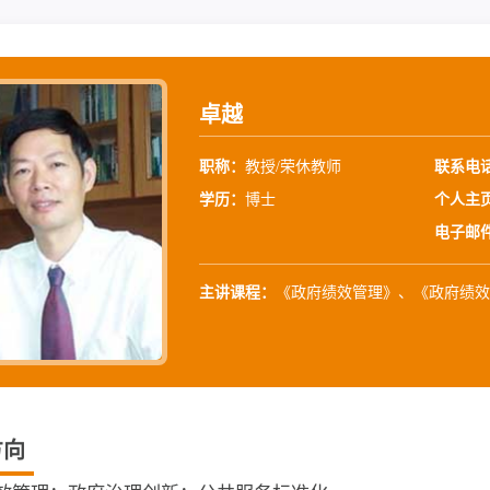
卓越
职称：
教授/荣休教师
联系电
学历：
博士
个人主
电子邮
主讲课程：
《政府绩效管理》、《政府绩效
方向