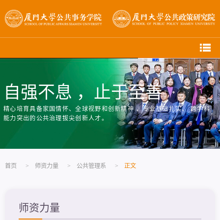
自强不息 ，止于至善
精心培育具备家国情怀、全球视野和创新精神 ，专业基础扎实、 跨学科
能力突出的公共治理拔尖创新人才。
首页
>
师资力量
>
公共管理系
>
正文
师资力量