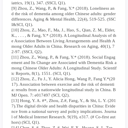
iatrics, 19(1), 347. (SSCI, Q1).
[9] Zhou, Z., Wang, P., & Fang, Y.* (2018). Loneliness an
d the risk of dementia among older Chinese adults: gender
differences. Aging & Mental Health, 22(4), 519-525. (SSC
I&SCI, Q1).
[10] Zhou, Z., Mao, F., Ma, J., Hao, S., Qian, Z. M., Elder,
K., . . . , & Fang, Y.* (2018). A Longitudinal Analysis of th
e Association Between Living Arrangements and Health A
mong Older Adults in China. Research on Aging, 40(1), 7
2-97. (SSCI, Q2).
[11] Zhou, Z., Wang, P., & Fang, Y.* (2018). Social Engag
ement and Its Change are Associated with Dementia Risk a
mong Chinese Older Adults: A Longitudinal Study. Scientif
ic Reports, 8(1), 1551. (SCI, Q1).
[12] Zhou, Z., Fu J., Y. Alicia Hong, Wang P., Fang Y.*(20
17). Association between exercise and the risk of dementi
a: results from a nationwide longitudinal study in China. B
MJ Open. 7: e017497 (SCI, Q2).
[13] Hong, Y. A. #*, Zhou, Z.#, Fang, Y., & Shi, L. Y. (201
7).The digital divide and health disparities in China: Evide
nce from a national survey and policy implications. Journa
l of Medical Internet Research. 9(19), e317. (# Co-first aut
hors) (SCI, Q1).
[14] Chen, S. #, Zhou, Z. #, Wei, F. X., Huang, S. J., Tan,