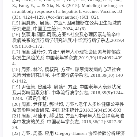
Z., Fang, Y., ... & Xia, N. S. (2015). Modeling the long-ter
m antibody response of a hepatitis E vaccine. Vaccine. 33
(33), 4124-4129. (#co-first author) (SCI, Q2).
[15] 梁胤豪、周鼒、方亚*.因果推断在公共卫生领域的
研究进展, 中国卫生统计, 2024, 41(6).
[16] 张薇,耿圆圆,周鼒,方亚*.社会及心理因素与脑卒中
发病关系的流行病学研究进展.中华流行病学杂志,2019,4
0(9):1168-1172.
[17] 周鼒,潘玲玲, 方亚*.老年人心理社会因素与抑郁症
状发生风险关系.中国老年学杂志,2019,39(16):4092-409
4.
[18] 周鼒, 林岑, 杨叔禹, 方亚*. 糖尿病发病的心理社会
风险因素研究进展. 中华流行病学杂志, 2018,39(10):140
8-1412.
[19] 尹佳慧, 曾雁冰, 周鼒*, 方亚. 中国老年人衰弱状况
及其影响因素分析. 中华流行病学杂志, 2018,39(9):1244-
1248.（通讯作者）
[20] 周鼒, 尹佳慧, 郝世超, 方亚*.老年人多维健康公平性
及其影响因素研究. 中国卫生统计,2018,35(04):500-503.
[21] 周鼒, 马佳平, 郝世超, 方亚*.中老年人社会隔离与脑
卒中发病的关系. 中国老年学杂志, 2016,36(12):3027-30
29.
[22] 方亚, 周鼒. 应用 Gregory-Hansen 协整检验分析经济