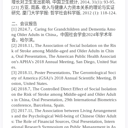
增长对卫生支出影响. 中国卫生统计, 2014, 31(1): 93-95.
[23] 方亚, 周鼒. 收入与健康人力资本关系的理论与实证
研究. 厦门大学学报: 哲学社会科学版, 2012 (1): 118-124.
二、会议报告
[1] 2024.7，Caring for Grandchildren and Dementia Amo
ng Older Adults in China，中国社会学会2024年学术年
会，哈尔滨。
[2] 2018.11, The Association of Social Isolation on the Ris
k of Stroke among Middle-aged and Older Adults in Chin
a, Oral Presentation, The American Public Health Associati
on's APHA's 2018 Annual Meeting, San Diego, United Stat
es.
[3] 2018.11, Poster Presentations, The Gerontological Soci
ety of America (GSA)’s 2018 Annual Scientific Meeting, B
oston, United States.
[4] 2018.7, The Controlled Direct Effect of Social Isolation
on the Risk of Stroke among Middle-aged and Older Adult
s in China, Oral Presentation, 29th International Biometrics
conference, Barcelona, Spain.
[5] 2017.11, The Association between Living Arrangement
s and the Psychological Well-being of Chinese Older Adult
s: The Role of Financial Sources, Oral Presentation, Intern
ational Research Symposium on Public Management in As