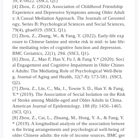
39, e70022. (SSCI, Q1)
[4] Zhou, Z. (2024). Association of Childhood Friendship
Experience and Depressive Symptoms among Older Adult
s: A Causal Mediation Approach. The Journals of Gerontol
ogy, Series B: Psychological Sciences and Social Sciences,
79(4), gbae019. (SSCI, Q1).
[5] Zhou, Z., Zhang, W., & Fang, Y. (2022). Early-life exp
osure to Chinese famine and stroke risk in mid- to late life:
the mediating roles of cognitive function and depression.
BMC Geriatrics, 22(1), 294. (SSCI, Q1).
[6] Zhou, Z., Mao F, Han Y, Fu J, & Fang Y.* (2020). Soci
al Engagement and Cognitive Impairment in Older Chines
e Adults: The Mediating Role of Psychological Well-Bein
g. Journal of Aging and Health, 32(7-8): 573-581. (SSCI,
Q2).
[7] Zhou, Z., Lin, C., Ma, J., Towne S. D., Han Y. & Fang,
Y.* (2019). The Association of Social Isolation on the Risk
of Stroke among Middle-aged and Older Adults in China.
American Journal of Epidemiology. 188 (8): 1456–1465.
(SCI, Q1).
[8] Zhou, Z., Cai, L., Zhuang, M., Hong, Y. A., & Fang, Y.
* (2019). A longitudinal analysis of the association betwee
n the living arrangements and psychological well-being of
older Chinese adults: the role of income sources. BMC ger