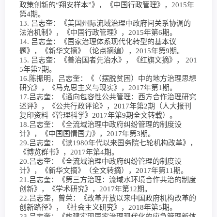
政策创新的“翔安样本”》，《中国行政管理》，2015年
第4期。
13. 吕志奎：《美国州际流域治理中政府间关系协调的
法治机制》，《中国行政管理》，2015年第6期。
14. 吕志奎：《国家治理体系现代化转型的基本议
题》，《新华文摘》（论点摘编），2015年第9期。
15. 吕志奎：《善治国者先治水》，《红旗文摘》， 201
5年第7期。
16.陈振明，吕志奎：《（摆脱贫困）中的地方治理思想
研究》，《马克思主义与现实》，2017年第1期。
17.吕志奎：《通向包容性公共管理：西方合作治理研究
述评》，《公共行政评论》，2017年第2期（人大报刊
复印资料《管理科学》2017年第9期全文转载）。
18.吕志奎：《全流域治理中政府纠纷管理的制度设
计》，《中国国情国力》，2017年第3期。
29.吕志奎：《读1980年代以来国务院七轮机构改革》，
《博览群书》，2017年第4期。
20.吕志奎：《全流域治理中政府纠纷管理的制度设
计》，《新华文摘》（全文转摘），2017年第11期。
21.吕志奎：《第三方治理：流域水环境合作共治的制度
创新》，《学术研究》，2017年第12期。
22.吕志奎，曾荣：《改革开放以来中国政府机构改革的
创新路径》，《社会主义研究》，2018年第5期。
23.吕志奎：《构建实现国家治理现代化的应急管理新体