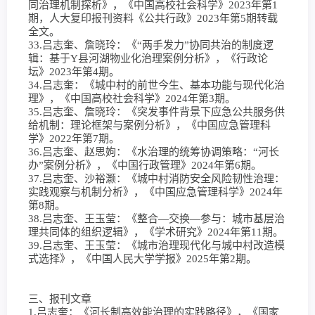
同治理机制探析》，《中国高校社会科学》2023年第1
期，人大复印报刊资料《公共行政》2023年第5期转载
全文。
33.吕志奎、詹晓玲：《“两手发力”协同共治的制度逻
辑：基于Y县河湖物业化治理案例分析》，《行政论
坛》2023年第4期。
34.吕志奎：《城中村的前世今生、基本功能与现代化治
理》，《中国高校社会科学》2024年第3期。
35.吕志奎、詹晓玲：《突发事件背景下应急公共服务供
给机制：理论框架与案例分析》，《中国应急管理科
学》2022年第7期。
36.吕志奎、赵思姁：《水治理的统筹协调策略：“河长
办”案例分析》，《中国行政管理》2024年第6期。
37.吕志奎、沙裕灏：《城中村消防安全风险韧性治理：
实践观察与机制分析》，《中国应急管理科学》2024年
第8期。
38.吕志奎、王玉莹：《整合—交换—参与：城市基层治
理共同体的组织逻辑》，《学术研究》2024年第11期。
39.吕志奎、王玉莹：《城市治理现代化与城中村改造模
式选择》，《中国人民大学学报》2025年第2期。
三、报刊文章
1.吕志奎：《河长制高效能治理的实践路径》，《国家