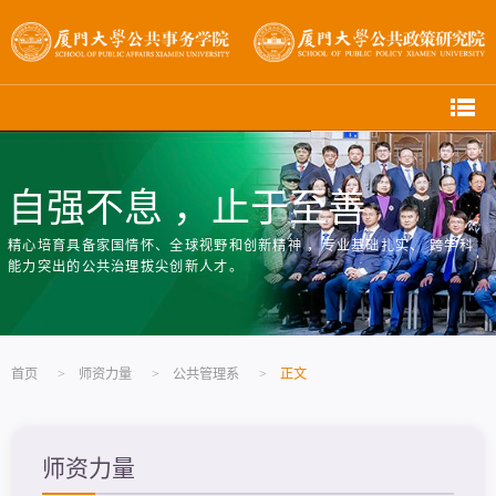
自强不息 ，止于至善
精心培育具备家国情怀、全球视野和创新精神 ，专业基础扎实、 跨学科
能力突出的公共治理拔尖创新人才。
首页
>
师资力量
>
公共管理系
>
正文
师资力量