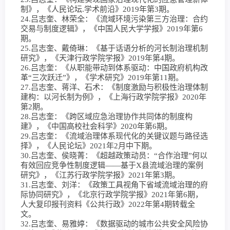
制》，《人民论坛.学术前沿》2019年第3期。
24.吕志奎、林荣全：《流域环境污染第三方治理：合约
交易与制度逻辑》，《中国人民大学学报》2019年第6
期。
25.吕志奎、戴倚琳：《基于话语分析的河长制治理机制
研究》，《天津行政学院学报》2019年第4期。
26.吕志奎：《从职能带动到体系驱动：中国政府机构改
革“三次跃迁”》，《学术研究》2019年第11期。
27.吕志奎、蒋洋、石术：《制度激励与积极性治理体制
建构：以河长制为例》，《上海行政学院学报》2020年
第2期。
28.吕志奎：《跨区域应急治理协作共同体的制度构
建》，《中国高校社会科学》2020年第6期。
29.吕志奎：《流域治理体系现代化的关键议题与路径选
择》，《人民论坛》2021年2月中下期。
30.吕志奎、侯晓菁：《超越政策动员：“合作治理”何以
有效回应竞争性制度逻辑——基于X县流域治理的案例
研究》，《江苏行政学院学报》2021年第3期。
31.吕志奎、刘洋：《政策工具视角下省域流域治理的府
际协同研究》，《北京行政学院学报》2021年第6期，
人大复印报刊资料《公共行政》2022年第4期转载全
文。
32.吕志奎、易雅婷：《数据驱动的城市公共安全风险协