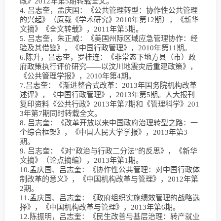
政》2012年第5期转载全文。
4. 吕志奎，孟庆国：《公共管理转型：协作性公共管理
的兴起》（原载《学术研究》2010年第12期），《新华
文摘》《全文转载》，2011年第5期。
5. 吕志奎，朱正威：《美国州际区域应急管理协作：经
验及其借鉴》，《中国行政管理》，2010年第11期。
6.陈升，吕志奎，罗桂连：《非常态下地方县（市）政
府政策执行评价研究——以汶川地震灾后重建政策》，
《公共管理学报》，2010年第4期。
7.吕志奎：《渐进整合式改革：2013年国务院机构改革
述评》，《中国行政管理》，2013年第5期。人大报刊
复印资料《公共行政》2013年第7期和《管理科学》201
3年第7期同时转载全文。
8. 吕志奎：《改革开放以来中国政府治理转型之路：一
个综合框架》，《中国人民大学学报》，2013年第3
期。
9. 吕志奎：《对“政治与行政二分法”的反思》，《新华
文摘》（论点摘编），2013年第1期。
10.孟庆国、吕志奎：《协作性公共管理：对中国行政体
制改革的意义》，《中国机构改革与管理》，2012年第
2期。
11.孟庆国、吕志奎：《政府组织实施绩效管理的战略选
择》，《中国机构改革与管理》，2013年第6期。
12.陈振明，吕志奎：《民生改善与基层治理：转产就业