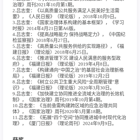
治理》周刊2021年10月第1期。
2.吕志奎：《以高质量公共服务满足人民美好生活需
要》，《人民日报》（理论版），2018年10月9日。
3.吕志奎：《国家治理体系构建的基本框架》，《学习
时报》2014年4月21日第A6版。
4.吕志奎：《提高战略能力 保持战略定力》，《中国纪
检监察报》2018年6月27日。
5.吕志奎：《高质量公共服务供给的实现路径》，《福
建日报》（理论版）2018年6月25日。
6.吕志奎：《推进管理下沉 建设人民满意的服务型政
府》，《福建日报》（理论版）2019年4月8日。
7.吕志奎：《构建通向“中国之治”的基层社会治理新格
局》，《福建日报》（理论版）2019年12月2日
8.吕志奎：《树立公共卫生重大风险“全周期管理”意
识》，《福建日报》（理论版）2020年3月30日。
9.吕志奎：《加快建立协同推进全流域大治理的长效机
制》，《国家治理》周刊2019年10月第4期。
10.吕志奎：《当前亟需构建跨区域的应急治理共同
体》，《国家治理》周刊2020年5月第18期。
11.吕志奎：《拓展“四个空间”协同推进城中村现代化治
理》，《厦门日报》（理论周刊）2024年9月9日。