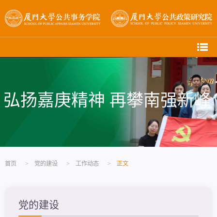
弘扬嘉庚精神 再攀南强新峰
首页
>
党的建设
>
工作动态
>
正文
党的建设