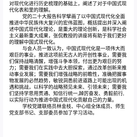
对现代化进行历史梳理的基础上，阐述了对于中国式现
代化表和里的理解。
党的二十大报告科学擘画了以中国式现代化全面
推进中华民族伟大复兴的宏伟蓝图，概括提出并深入阐
述中国式现代化理论，是重大的理论创新，是科学社会
主义最新重大成果，张侃教授的讲座将有助于我们更好
的理解中国式现代化。
与会人员一致认为，中国式现代化是一项伟大而
艰巨的事业，推进这项前无古人的开创性事业，需要我
们保持战略清醒，增强斗争本领，付出更为艰巨的努
力；需要我们在实践中去大胆探索，通过改革创新来推
动事业发展；需要我们增强战略的前瞻性，准确把握事
物发展的必然趋势，敏锐洞悉前进道路上可能出现的机
遇和挑战，以科学的战略预见未来、引领未来；需要我
们坚持学思用贯通、知信行统一,踔厉奋发、勇毅前行,
以实际行动为推进中国式现代化贡献自己的力量。
学校党建联络员林金枝、中心组全体成员、师生
党支部书记、支部委员参加了学习活动。