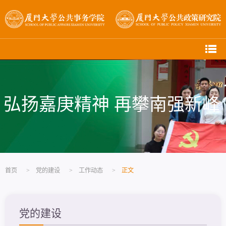
弘扬嘉庚精神 再攀南强新峰
首页
>
党的建设
>
工作动态
>
正文
党的建设