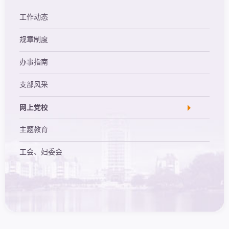
工作动态
规章制度
办事指南
支部风采
网上党校
主题教育
工会、妇委会