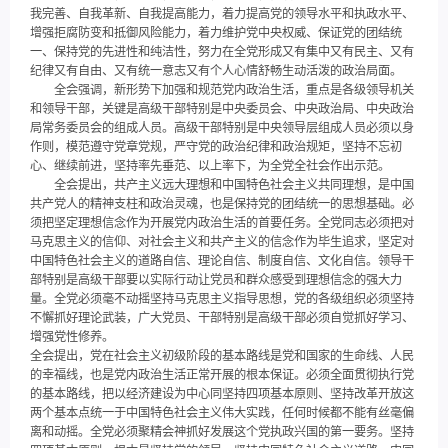
我完善、自我革新、自我提高能力，着力提高党的领导水平和执政水平、
增强拒腐防变和抵御风险能力，着力维护党中央权威、保证党的团结统
一、保持党的先进性和纯洁性，努力在全党形成又有集中又有民主、又有
纪律又有自由、又有统一意志又有个人心情舒畅生动活泼的政治局面。
全会强调，新形势下加强和规范党内政治生活，重点是各级领导机关
和领导干部，关键是高级干部特别是中央委员会、中央政治局、中央政治
局常务委员会的组成人员。高级干部特别是中央领导层组成人员必须以身
作则，模范遵守党章党规，严守党的政治纪律和政治规矩，坚持不忘初
心、继续前进，坚持率先垂范、以上率下，为全党全社会作出示范。
全会提出，共产主义远大理想和中国特色社会主义共同理想，是中国
共产党人的精神支柱和政治灵魂，也是保持党的团结统一的思想基础。必
须把坚定理想信念作为开展党内政治生活的首要任务。全党同志必须把对
马克思主义的信仰、对社会主义和共产主义的信念作为毕生追求，坚定对
中国特色社会主义的道路自信、理论自信、制度自信、文化自信。领导干
部特别是高级干部要以实际行动让党员和群众感受到理想信念的强大力
量。全党必须毫不动摇坚持马克思主义指导思想，党的各级组织必须坚持
不懈抓好理论武装，广大党员、干部特别是高级干部必须自觉抓好学习、
增强党性修养。
全会提出，党在社会主义初级阶段的基本路线是党和国家的生命线、人民
的幸福线，也是党内政治生活正常开展的根本保证。必须全面贯彻执行党
的基本路线，把以经济建设为中心同坚持四项基本原则、坚持改革开放这
两个基本点统一于中国特色社会主义伟大实践，任何时候都不能有丝毫偏
离和动摇。全党必须聚精会神抓好发展这个党执政兴国的第一要务。坚持