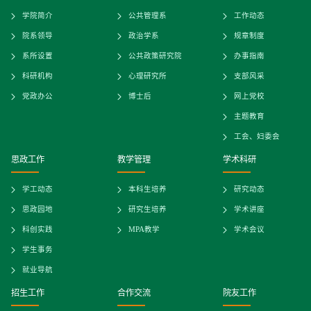
学院简介
公共管理系
工作动态
院系领导
政治学系
规章制度
系所设置
公共政策研究院
办事指南
科研机构
心理研究所
支部风采
党政办公
博士后
网上党校
主题教育
工会、妇委会
思政工作
教学管理
学术科研
学工动态
本科生培养
研究动态
思政园地
研究生培养
学术讲座
科创实践
MPA教学
学术会议
学生事务
就业导航
招生工作
合作交流
院友工作