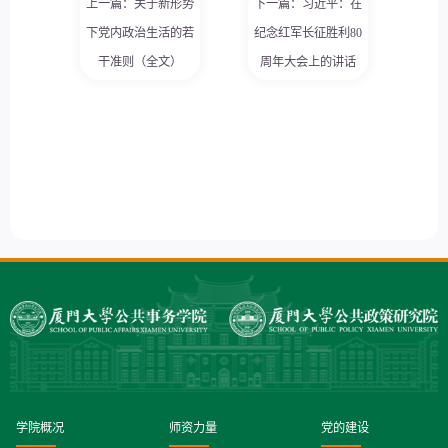
上一篇：关于新形势
下一篇：习近平：在
下党内政治生活的若
纪念红军长征胜利80
干准则（全文）
周年大会上的讲话
学院概况
师资力量
党的建设