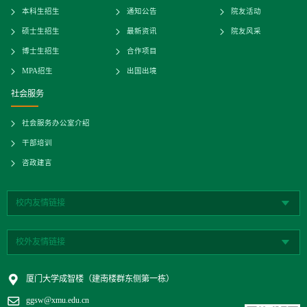
本科生招生
通知公告
院友活动
硕士生招生
最新资讯
院友风采
博士生招生
合作项目
MPA招生
出国出境
社会服务
社会服务办公室介绍
干部培训
咨政建言
校内友情链接
校外友情链接
厦门大学成智楼（建南楼群东侧第一栋）
ggsw@xmu.edu.cn