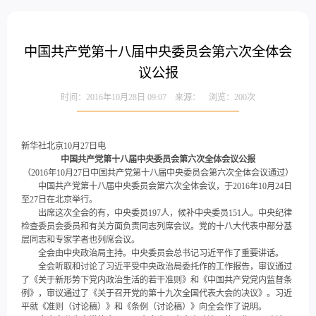
中国共产党第十八届中央委员会第六次全体会
议公报
时间：2016年10月28日 09:07 来源： 浏览：
200
次
新华社北京10月27日电
中国共产党第十八届中央委员会第六次全体会议公报
（2016年10月27日中国共产党第十八届中央委员会第六次全体会议通过）
中国共产党第十八届中央委员会第六次全体会议，于2016年10月24日
至27日在北京举行。
出席这次全会的有，中央委员197人，候补中央委员151人。中央纪律
检查委员会委员和有关方面负责同志列席会议。党的十八大代表中部分基
层同志和专家学者也列席会议。
全会由中央政治局主持。中央委员会总书记习近平作了重要讲话。
全会听取和讨论了习近平受中央政治局委托作的工作报告，审议通过
了《关于新形势下党内政治生活的若干准则》和《中国共产党党内监督条
例》，审议通过了《关于召开党的第十九次全国代表大会的决议》。习近
平就《准则（讨论稿）》和《条例（讨论稿）》向全会作了说明。