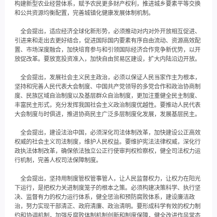
构建新型农业经营体系，赋予农民更多财产权利，推进城乡要素平等交换
和公共资源均衡配置，完善城镇化健康发展体制机制。
全会提出，适应经济全球化新形势，必须推动对内对外开放相互促进、
引进来和走出去更好结合，促进国际国内要素有序自由流动、资源高效配
置、市场深度融合，加快培育参与和引领国际经济合作竞争新优势，以开
放促改革。要放宽投资准入，加快自由贸易区建设，扩大内陆沿边开放。
全会提出，发展社会主义民主政治，必须以保证人民当家作主为根本，
坚持和完善人民代表大会制度、中国共产党领导的多党合作和政治协商制
度、民族区域自治制度以及基层群众自治制度，更加注重健全民主制度、
丰富民主形式，充分发挥我国社会主义政治制度优越性。要推动人民代表
大会制度与时俱进，推进协商民主广泛多层制度化发展，发展基层民主。
全会提出，建设法治中国，必须深化司法体制改革，加快建设公正高效
权威的社会主义司法制度，维护人民权益。要维护宪法法律权威，深化行
政执法体制改革，确保依法独立公正行使审判权检察权，健全司法权力运
行机制，完善人权司法保障制度。
全会提出，坚持用制度管权管事管人，让人民监督权力，让权力在阳光
下运行，是把权力关进制度笼子的根本之策。必须构建决策科学、执行坚
决、监督有力的权力运行体系，健全惩治和预防腐败体系，建设廉洁政
治，努力实现干部清正、政府清廉、政治清明。要形成科学有效的权力制
约和协调机制，加强反腐败体制机制创新和制度保障，健全改进作风常态