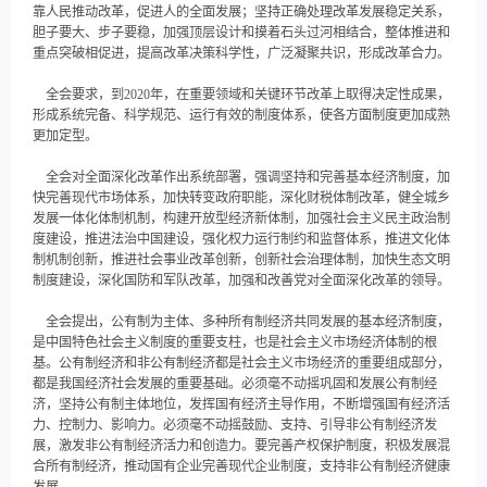
靠人民推动改革，促进人的全面发展；坚持正确处理改革发展稳定关系，
胆子要大、步子要稳，加强顶层设计和摸着石头过河相结合，整体推进和
重点突破相促进，提高改革决策科学性，广泛凝聚共识，形成改革合力。
全会要求，到2020年，在重要领域和关键环节改革上取得决定性成果，
形成系统完备、科学规范、运行有效的制度体系，使各方面制度更加成熟
更加定型。
全会对全面深化改革作出系统部署，强调坚持和完善基本经济制度，加
快完善现代市场体系，加快转变政府职能，深化财税体制改革，健全城乡
发展一体化体制机制，构建开放型经济新体制，加强社会主义民主政治制
度建设，推进法治中国建设，强化权力运行制约和监督体系，推进文化体
制机制创新，推进社会事业改革创新，创新社会治理体制，加快生态文明
制度建设，深化国防和军队改革，加强和改善党对全面深化改革的领导。
全会提出，公有制为主体、多种所有制经济共同发展的基本经济制度，
是中国特色社会主义制度的重要支柱，也是社会主义市场经济体制的根
基。公有制经济和非公有制经济都是社会主义市场经济的重要组成部分，
都是我国经济社会发展的重要基础。必须毫不动摇巩固和发展公有制经
济，坚持公有制主体地位，发挥国有经济主导作用，不断增强国有经济活
力、控制力、影响力。必须毫不动摇鼓励、支持、引导非公有制经济发
展，激发非公有制经济活力和创造力。要完善产权保护制度，积极发展混
合所有制经济，推动国有企业完善现代企业制度，支持非公有制经济健康