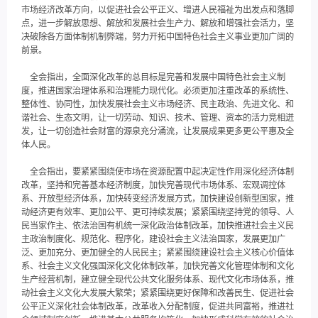
市场经济改革方向，以促进社会公平正义、增进人民福祉为出发点和落脚
点，进一步解放思想、解放和发展社会生产力、解放和增强社会活力，坚
决破除各方面体制机制弊端，努力开拓中国特色社会主义事业更加广阔的
前景。
全会指出，全面深化改革的总目标是完善和发展中国特色社会主义制
度，推进国家治理体系和治理能力现代化。必须更加注重改革的系统性、
整体性、协同性，加快发展社会主义市场经济、民主政治、先进文化、和
谐社会、生态文明，让一切劳动、知识、技术、管理、资本的活力竞相迸
发，让一切创造社会财富的源泉充分涌流，让发展成果更多更公平惠及全
体人民。
全会指出，要紧紧围绕使市场在资源配置中起决定性作用深化经济体制
改革，坚持和完善基本经济制度，加快完善现代市场体系、宏观调控体
系、开放型经济体系，加快转变经济发展方式，加快建设创新型国家，推
动经济更有效率、更加公平、更可持续发展；紧紧围绕坚持党的领导、人
民当家作主、依法治国有机统一深化政治体制改革，加快推进社会主义民
主政治制度化、规范化、程序化，建设社会主义法治国家，发展更加广
泛、更加充分、更加健全的人民民主；紧紧围绕建设社会主义核心价值体
系、社会主义文化强国深化文化体制改革，加快完善文化管理体制和文化
生产经营机制，建立健全现代公共文化服务体系、现代文化市场体系，推
动社会主义文化大发展大繁荣；紧紧围绕更好保障和改善民生、促进社会
公平正义深化社会体制改革，改革收入分配制度，促进共同富裕，推进社