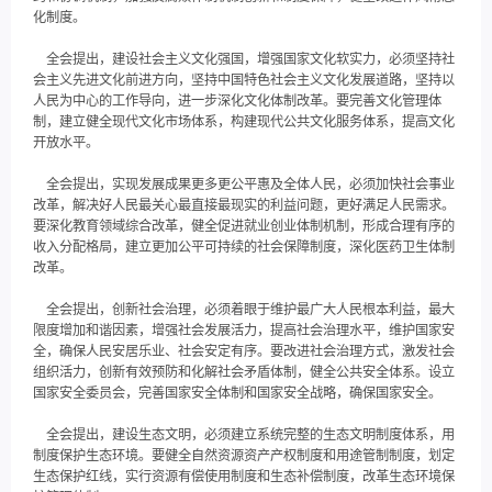
化制度。
全会提出，建设社会主义文化强国，增强国家文化软实力，必须坚持社
会主义先进文化前进方向，坚持中国特色社会主义文化发展道路，坚持以
人民为中心的工作导向，进一步深化文化体制改革。要完善文化管理体
制，建立健全现代文化市场体系，构建现代公共文化服务体系，提高文化
开放水平。
全会提出，实现发展成果更多更公平惠及全体人民，必须加快社会事业
改革，解决好人民最关心最直接最现实的利益问题，更好满足人民需求。
要深化教育领域综合改革，健全促进就业创业体制机制，形成合理有序的
收入分配格局，建立更加公平可持续的社会保障制度，深化医药卫生体制
改革。
全会提出，创新社会治理，必须着眼于维护最广大人民根本利益，最大
限度增加和谐因素，增强社会发展活力，提高社会治理水平，维护国家安
全，确保人民安居乐业、社会安定有序。要改进社会治理方式，激发社会
组织活力，创新有效预防和化解社会矛盾体制，健全公共安全体系。设立
国家安全委员会，完善国家安全体制和国家安全战略，确保国家安全。
全会提出，建设生态文明，必须建立系统完整的生态文明制度体系，用
制度保护生态环境。要健全自然资源资产产权制度和用途管制制度，划定
生态保护红线，实行资源有偿使用制度和生态补偿制度，改革生态环境保