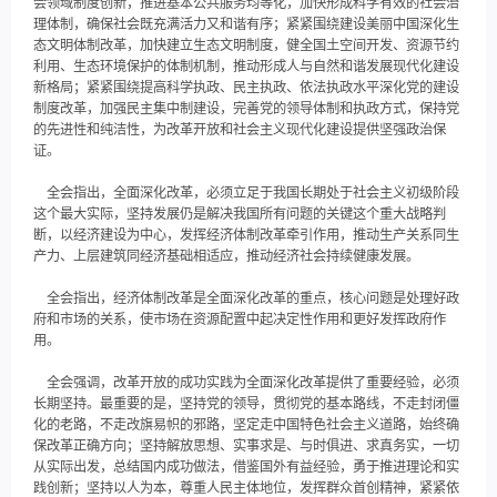
会领域制度创新，推进基本公共服务均等化，加快形成科学有效的社会治
理体制，确保社会既充满活力又和谐有序；紧紧围绕建设美丽中国深化生
态文明体制改革，加快建立生态文明制度，健全国土空间开发、资源节约
利用、生态环境保护的体制机制，推动形成人与自然和谐发展现代化建设
新格局；紧紧围绕提高科学执政、民主执政、依法执政水平深化党的建设
制度改革，加强民主集中制建设，完善党的领导体制和执政方式，保持党
的先进性和纯洁性，为改革开放和社会主义现代化建设提供坚强政治保
证。
全会指出，全面深化改革，必须立足于我国长期处于社会主义初级阶段
这个最大实际，坚持发展仍是解决我国所有问题的关键这个重大战略判
断，以经济建设为中心，发挥经济体制改革牵引作用，推动生产关系同生
产力、上层建筑同经济基础相适应，推动经济社会持续健康发展。
全会指出，经济体制改革是全面深化改革的重点，核心问题是处理好政
府和市场的关系，使市场在资源配置中起决定性作用和更好发挥政府作
用。
全会强调，改革开放的成功实践为全面深化改革提供了重要经验，必须
长期坚持。最重要的是，坚持党的领导，贯彻党的基本路线，不走封闭僵
化的老路，不走改旗易帜的邪路，坚定走中国特色社会主义道路，始终确
保改革正确方向；坚持解放思想、实事求是、与时俱进、求真务实，一切
从实际出发，总结国内成功做法，借鉴国外有益经验，勇于推进理论和实
践创新；坚持以人为本，尊重人民主体地位，发挥群众首创精神，紧紧依