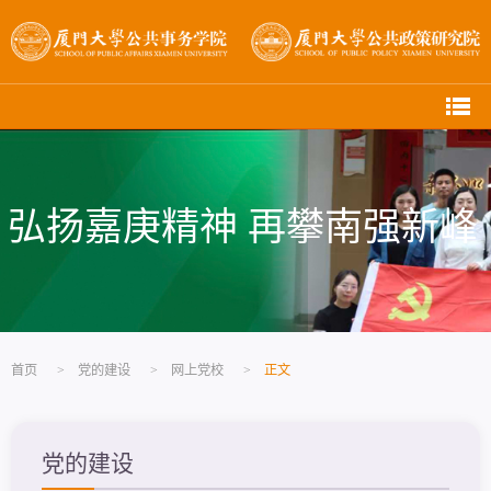
弘扬嘉庚精神 再攀南强新峰
首页
>
党的建设
>
网上党校
>
正文
党的建设