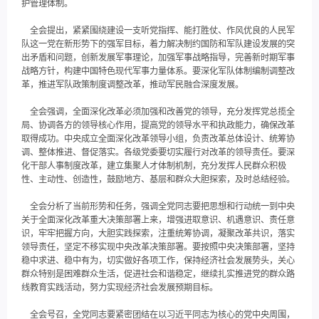
护管理体制。
全会提出，紧紧围绕建设一支听党指挥、能打胜仗、作风优良的人民军
队这一党在新形势下的强军目标，着力解决制约国防和军队建设发展的突
出矛盾和问题，创新发展军事理论，加强军事战略指导，完善新时期军事
战略方针，构建中国特色现代军事力量体系。要深化军队体制编制调整改
革，推进军队政策制度调整改革，推动军民融合深度发展。
全会强调，全面深化改革必须加强和改善党的领导，充分发挥党总揽全
局、协调各方的领导核心作用，提高党的领导水平和执政能力，确保改革
取得成功。中央成立全面深化改革领导小组，负责改革总体设计、统筹协
调、整体推进、督促落实。各级党委要切实履行对改革的领导责任。要深
化干部人事制度改革，建立集聚人才体制机制，充分发挥人民群众积极
性、主动性、创造性，鼓励地方、基层和群众大胆探索，及时总结经验。
全会分析了当前形势和任务，强调全党同志要把思想和行动统一到中央
关于全面深化改革重大决策部署上来，增强进取意识、机遇意识、责任意
识，牢牢把握方向，大胆实践探索，注重统筹协调，凝聚改革共识，落实
领导责任，坚定不移实现中央改革决策部署。要按照中央决策部署，坚持
稳中求进、稳中有为，切实做好各项工作，保持经济社会发展势头，关心
群众特别是困难群众生活，促进社会和谐稳定，继续扎实推进党的群众路
线教育实践活动，努力实现经济社会发展预期目标。
全会号召，全党同志要紧密团结在以习近平同志为核心的党中央周围，