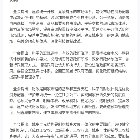
发展。
全会提出，建设统一开放、竞争有序的市场体系，是使市场在资源配置
中起决定性作用的基础。必须加快形成企业自主经营、公平竞争，消费者
自由选择、自主消费，商品和要素自由流动、平等交换的现代市场体系，
着力清除市场壁垒，提高资源配置效率和公平性。要建立公平开放透明的
市场规则，完善主要由市场决定价格的机制，建立城乡统一的建设用地市
场，完善金融市场体系，深化科技体制改革。
全会提出，科学的宏观调控，有效的政府治理，是发挥社会主义市场经
济体制优势的内在要求。必须切实转变政府职能，深化行政体制改革，创
新行政管理方式，增强政府公信力和执行力，建设法治政府和服务型政
府。要健全宏观调控体系，全面正确履行政府职能，优化政府组织结构，
提高科学管理水平。
全会提出，财政是国家治理的基础和重要支柱，科学的财税体制是优化
资源配置、维护市场统一、促进社会公平、实现国家长治久安的制度保
障。必须完善立法、明确事权、改革税制、稳定税负、透明预算、提高效
率，建立现代财政制度，发挥中央和地方两个积极性。要改进预算管理制
度，完善税收制度，建立事权和支出责任相适应的制度。
全会提出，城乡二元结构是制约城乡发展一体化的主要障碍。必须健全
体制机制，形成以工促农、以城带乡、工农互惠、城乡一体的新型工农城
乡关系，让广大农民平等参与现代化进程、共同分享现代化成果。要加快