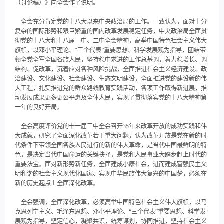
（讨论稿）》向全会作了说明。
全会充分肯定党的十八大以来中央政治局的工作。一致认为，面对十分
复杂的国际形势和艰巨繁重的国内改革发展稳定任务，中央政治局全面贯
彻党的十八大和十八届一中、二中全会精神，高举中国特色社会主义伟大
旗帜，以邓小平理论、“三个代表”重要思想、科学发展观为指导，团结带
领全党全军全国各族人民，坚持稳中求进的工作总基调，着力稳增长、调
结构、促改革，沉着应对各种风险挑战，全面推进社会主义经济建设、政
治建设、文化建设、社会建设、生态文明建设，全面推进党的建设新的伟
大工程，扎实推进党的群众路线教育实践活动，各项工作取得新进展，推
动发展成果更多更公平惠及全体人民，实现了贯彻落实党的十八大精神第
一年的良好开局。
全会高度评价党的十一届三中全会召开35年来改革开放的成功实践和伟
大成就，研究了全面深化改革若干重大问题，认为改革开放是党在新的时
代条件下带领全国各族人民进行的新的伟大革命，是当代中国最鲜明的特
色，是决定当代中国命运的关键抉择，是党和人民事业大踏步赶上时代的
重要法宝。面对新形势新任务，全面建成小康社会，进而建成富强民主文
明和谐的社会主义现代化国家、实现中华民族伟大复兴的中国梦，必须在
新的历史起点上全面深化改革。
全会强调，全面深化改革，必须高举中国特色社会主义伟大旗帜，以马
克思列宁主义、毛泽东思想、邓小平理论、“三个代表”重要思想、科学发
展观为指导，坚定信心，凝聚共识，统筹谋划，协同推进，坚持社会主义