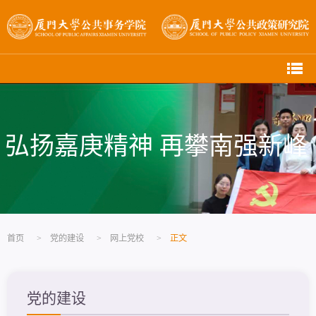
弘扬嘉庚精神 再攀南强新峰
首页
>
党的建设
>
网上党校
>
正文
党的建设