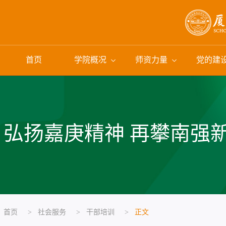
首页
学院概况
师资力量
党的建
弘扬嘉庚精神 再攀南强
首页
>
社会服务
>
干部培训
>
正文