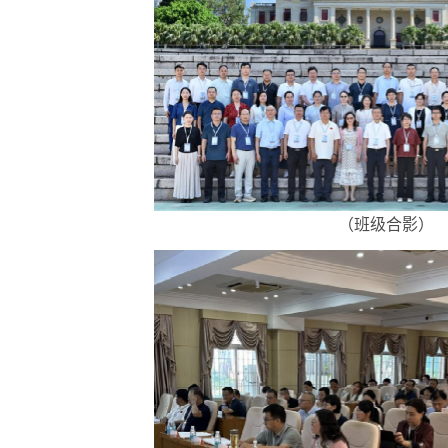
（
班级合影
）