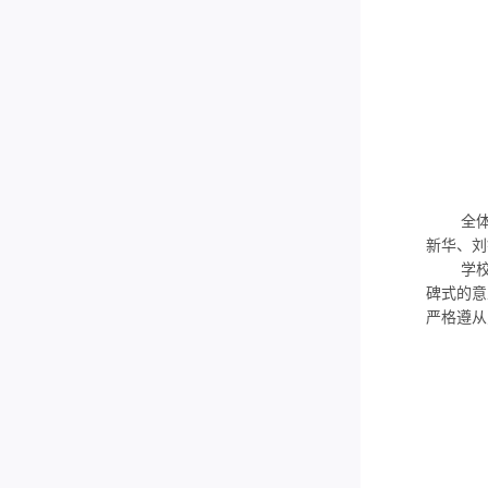
全体与
新华、刘
学校今
碑式的意
严格遵从