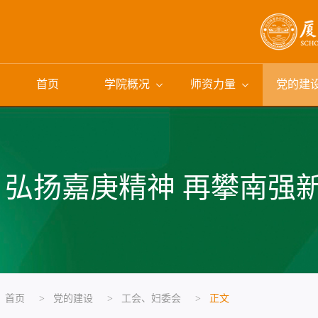
首页
学院概况
师资力量
党的建
弘扬嘉庚精神 再攀南强
首页
>
党的建设
>
工会、妇委会
>
正文