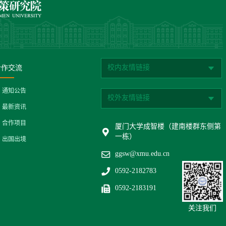
校内友情链接
合作交流
通知公告
校外友情链接
最新资讯
合作项目
厦门大学成智楼（建南楼群东侧第
一栋）
出国出境
ggsw@xmu.edu.cn
0592-2182783
0592-2183191
关注我们