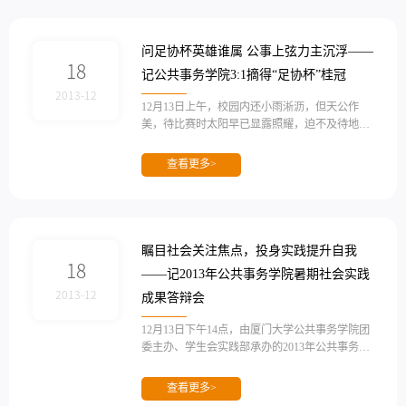
学院，挺进决赛。一路辉煌的战绩，让在场观众
共同期待着公事男篮的精彩表现。 公事首发阵容
为12号张翔，21号翁士洋，...
问足协杯英雄谁属 公事上弦力主沉浮——
18
记公共事务学院3:1摘得“足协杯”桂冠
2013-12
12月13日上午，校园内还小雨淅沥，但天公作
美，待比赛时太阳早已显露照耀，迫不及待地一
睹“足协杯”最后一场争雄之役。历时两个多月，
“足协杯”终于迎来了决赛。公共事务学院（下面
查看更多>
简称公事）足球队员在此次比赛中，一路争先
——小组赛、八强赛、半决赛，以五胜两平的不
败战绩闯进决赛，面对“足协杯”最后一场的天王
山之战，公事主力如28号贺桑迪、88号赵煜、9
号王君德、10号Benjamin、22号李海山等球员全
瞩目社会关注焦点，投身实践提升自我
部上场，以最强大的阵容...
18
——记2013年公共事务学院暑期社会实践
2013-12
成果答辩会
12月13日下午14点，由厦门大学公共事务学院团
委主办、学生会实践部承办的2013年公共事务学
院暑期社会实践成果答辩会在成智楼324顺利举
行。各实践队纷纷展示自己在暑期中取得的骄人
查看更多>
成果，现场气氛热烈掌声不断。本次答辩会有幸