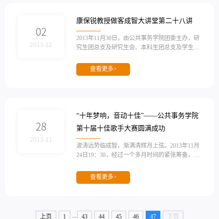
的后，研究生团总支书记林敏，就研究生团总支
的相关工作进行了汇报。汇报中涉及本届研究生
康保锐教授做客成智大讲堂第二十八讲
团...
02
2013年11月30日，由公共事务学院团委主办，研
2013-12
究生团总支及研究生会、本科生团总支及学生会
承办的成智大讲堂第二十八讲在成智楼108开
讲。本次讲座有幸邀请到来自德国的专家康保锐
查看更多>
（Berthold Kuhn）教授，为同学们做了一场题为
《气候保护治理与参与》的讲座。康保锐老师是
我院公共管理系的教授，曾任清华大学NGO研究
所访问教授，其研究领域主要为国际发展政策、
公民社会、非政府组织。本次讲座是康保锐教授
“十年梦响，音动十佳”——公共事务学院
离开中国前的最后一场讲座，...
28
第十届十佳歌手大赛圆满成功
2013-11
波涛远势临成智，渐满清辉月上弦。2013年11月
24日19：30，经过一个多月时间的紧张筹备，公
共事务学院第十届“鑫麦迪”杯十佳歌手赛决赛在
建南大会堂隆重举行。本次比赛由公共事务学院
查看更多>
团委主办，院研究生团总支、研究生会及本科生
团总支、学生会承办。公共事务学院党委书记刘
弢老师、副书记黄新华教授出席。本次邀请到校
党委组织部副部长廖志丹老师、经济学院团委书
...
上页
1
43
44
45
46
47
下页