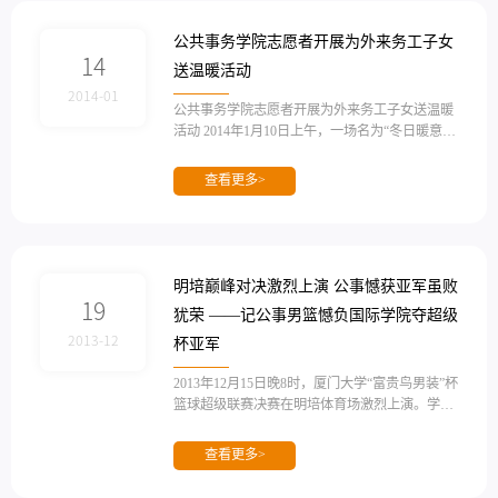
恩楼220报告厅报名方式：发送姓名、院系、年
级、手机号到邮箱：978127075@qq.com附件1：u
公共事务学院志愿者开展为外来务工子女
ploads/File/201403140900...
14
送温暖活动
2014-01
公共事务学院志愿者开展为外来务工子女送温暖
活动 2014年1月10日上午，一场名为“冬日暖意”
毛毯捐赠仪式暨2013-2014秋季学期公共事务学院
志愿项目“成功小学第二课堂”结业仪式在思明小
查看更多>
学碧山校区举行。厦门大学公共事务学院团委书
记杨玲、“第二课堂”优秀志愿者，向思明小学碧
山校区25位学生捐赠毛毯，为学生们带去冬日里
融融暖意。 外来务工人员是城市建设不可缺少的
力量，政府和社会都非常关心、重视外来务工子
明培巅峰对决激烈上演 公事憾获亚军虽败
弟...
19
犹荣 ——记公事男篮憾负国际学院夺超级
2013-12
杯亚军
2013年12月15日晚8时，厦门大学“富贵鸟男装”杯
篮球超级联赛决赛在明培体育场激烈上演。学院
党委书记刘弢老师，团委书记杨玲老师，团委副
书记蒋慧琼老师以及学院其他辅导员到场为篮球
查看更多>
队加油。 在这届精彩的篮球盛宴中，公事发挥稳
定，所向披靡，半决赛中更以强大实力力克经济