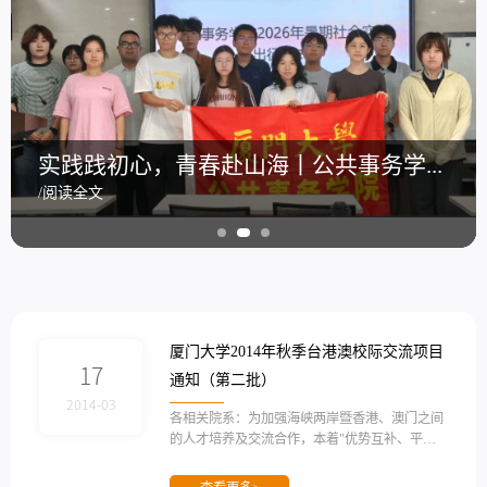
公事青榜样丨翁林佳雨：拔节生长，写下青春答卷
公事青榜样丨张语薇：步履不停，在公共事务中向实而行
实践践初心，青春赴山海丨公共事务学院举行2026年暑期社会实践出征仪式
公事青榜样丨翁林佳雨：拔节生长，写下青春答卷
公事青榜样丨张语薇：步履不停，在公共事务中向实而行
/阅读全文
/阅读全文
/阅读全文
/阅读全文
/阅读全文
厦门大学2014年秋季台港澳校际交流项目
17
通知（第二批）
2014-03
各相关院系：为加强海峡两岸暨香港、澳门之间
的人才培养及交流合作，本着"优势互补、平等
互惠"的原则，厦门大学与台港澳30所高校签订
了交换生协议。我校2014年秋季台港澳校际交流