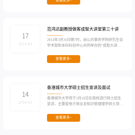
查看更多>
项目现已进入第二批选拔，具体通知如下：一、
选拔条件1. 申请人必须是在读本科二、三年级学
生，德智体全面发展，成绩优秀，综合素质良
好；如有项目面向硕士研究生开放，申请人必须
征得导师和学院的同意.2. 申请人必须积极参与各
范鸿达副教授做客成智大讲堂第三十讲
类社会实践活动，富有组织能力、领导能...
17
2014年3月16日晚7时，由公共事务学院研究生会
2014-03
学术部和本科科创中心共同举办的“成智大讲堂”
系列讲座活动第三十讲在成智楼108开讲。厦门
大学政治学系范鸿达副教授给同学们带来了一场
查看更多>
有关中东政治社会变迁的精彩讲座。范老师以自
己游学中东的亲身经历，展现了对当前中东变局
的独到见解，令在座的同学们兴味盎然，现场气
氛活跃、掌声不断。 讲座伊始，范老师对始自20
10年底，北非和中东一些阿拉伯国家...
香港城市大学硕士招生宣讲及面试
14
香港城市大学将于3月18日在我校进行硕士招生
2014-03
宣讲，主要是电子商业及知识管理理学硕士项
目、商务资讯系统理学硕士项目的宣讲，并现场
提供答疑和面试机会。附件海报及院系简介供参
查看更多>
考。鼓励有意愿到香港交流或深造的同学利用此
机会增加对香港高校的了解及面试方式的了解。
宣讲时间：3月18日15:00-17:00宣讲地点：本部颂