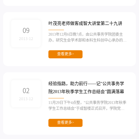
邀请到了黄新华、高和荣、周志家、王德文、雷
艳红诸位经验丰富的专业老师作为评委，刘弢书
记和蒋慧琼、谭超老师也作为指导老师出席。 本
次答辩会共有七支实践队参加，抽签决定上场顺
叶茂亮老师做客成智大讲堂第二十九讲
序后...
09
2013年12月6日晚7点，由公共事务学院团委主
2013-12
办，研究生会学术部和本科生科创中心承办的成
智大讲堂第二十九讲在成智楼324开讲。本次讲
座有幸请到了来自中国人民大学的叶茂亮老师，
查看更多>
为同学们做了一场题为《One Step at a Time: Does
Gradualism Build Coordination》的讲座。叶茂亮
老师是中国人民大学汉青经济与金融高级研究院
助理教授、哈佛大学肯尼迪政府学院博士，其主
要研究领域是实验经济学。本次讲座，叶茂亮老
经验指路，助力前行——记“公共事务学
师将实验经济学的方...
02
院2013年秋季学生工作总结会”圆满落幕
2013-12
11月29日下午4点整，“公共事务学院2013年秋季
学生工作总结会”于成智楼正式召开，学院党委
书记刘弢、团委书记杨玲、团委副书记蒋慧琼及
辅导员谭超、苏毅辉参加本次会议。 本次会议的
查看更多>
与会人员主要是来自研究生团总支、研究生会以
及本科生团总支及学生会的学生干部，会议由团
委书记杨玲老师主持，在简要说明本次会议的目