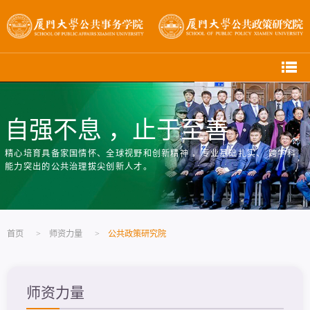
自强不息 ，止于至善
精心培育具备家国情怀、全球视野和创新精神 ，专业基础扎实、 跨学科
能力突出的公共治理拔尖创新人才。
首页
>
师资力量
>
公共政策研究院
师资力量