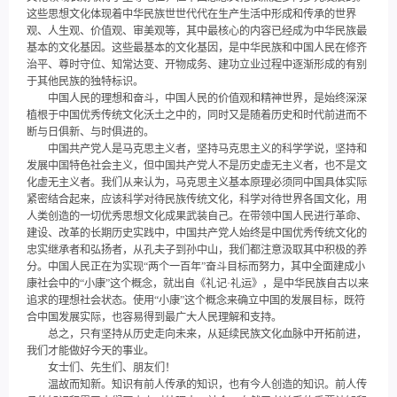
这些思想文化体现着中华民族世世代代在生产生活中形成和传承的世界
观、人生观、价值观、审美观等，其中最核心的内容已经成为中华民族最
基本的文化基因。这些最基本的文化基因，是中华民族和中国人民在修齐
治平、尊时守位、知常达变、开物成务、建功立业过程中逐渐形成的有别
于其他民族的独特标识。
中国人民的理想和奋斗，中国人民的价值观和精神世界，是始终深深
植根于中国优秀传统文化沃土之中的，同时又是随着历史和时代前进而不
断与日俱新、与时俱进的。
中国共产党人是马克思主义者，坚持马克思主义的科学学说，坚持和
发展中国特色社会主义，但中国共产党人不是历史虚无主义者，也不是文
化虚无主义者。我们从来认为，马克思主义基本原理必须同中国具体实际
紧密结合起来，应该科学对待民族传统文化，科学对待世界各国文化，用
人类创造的一切优秀思想文化成果武装自己。在带领中国人民进行革命、
建设、改革的长期历史实践中，中国共产党人始终是中国优秀传统文化的
忠实继承者和弘扬者，从孔夫子到孙中山，我们都注意汲取其中积极的养
分。中国人民正在为实现“两个一百年”奋斗目标而努力，其中全面建成小
康社会中的“小康”这个概念，就出自《礼记·礼运》，是中华民族自古以来
追求的理想社会状态。使用“小康”这个概念来确立中国的发展目标，既符
合中国发展实际，也容易得到最广大人民理解和支持。
总之，只有坚持从历史走向未来，从延续民族文化血脉中开拓前进，
我们才能做好今天的事业。
女士们、先生们、朋友们！
温故而知新。知识有前人传承的知识，也有今人创造的知识。前人传