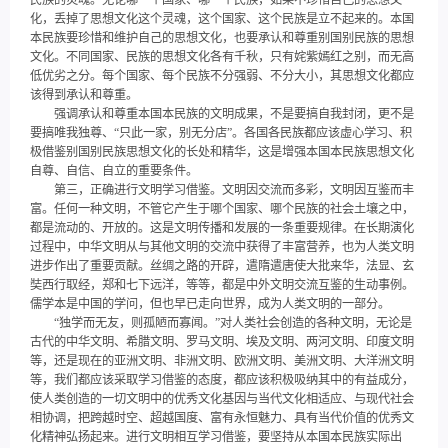
民族的灵魂。无论哪一个国家、哪一个民族，如果不珍惜自己的思想文
化，丢掉了思想文化这个灵魂，这个国家、这个民族是立不起来的。本国
本民族要珍惜和维护自己的思想文化，也要承认和尊重别国别民族的思想
文化。不同国家、民族的思想文化各有千秋，只有姹紫嫣红之别，而无高
低优劣之分。每个国家、每个民族不分强弱、不分大小，其思想文化都应
该得到承认和尊重。
强调承认和尊重本国本民族的文明成果，不是要搞自我封闭，更不是
要搞唯我独尊、“只此一家，别无分店”。各国各民族都应该虚心学习、积
极借鉴别国别民族思想文化的长处和精华，这是增强本国本民族思想文化
自尊、自信、自立的重要条件。
第三，正确进行文明学习借鉴。文明因交流而多彩，文明因互鉴而丰
富。任何一种文明，不管它产生于哪个国家、哪个民族的社会土壤之中，
都是流动的、开放的。这是文明传播和发展的一条重要规律。在长期演化
过程中，中华文明从与其他文明的交流中获得了丰富营养，也为人类文明
进步作出了重要贡献。丝绸之路的开辟，遣隋遣唐使大批来华，法显、玄
奘西行取经，郑和七下远洋，等等，都是中外文明交流互鉴的生动事例。
儒学本是中国的学问，但也早已走向世界，成为人类文明的一部分。
“独学而无友，则孤陋而寡闻。”对人类社会创造的各种文明，无论是
古代的中华文明、希腊文明、罗马文明、埃及文明、两河文明、印度文明
等，还是现在的亚洲文明、非洲文明、欧洲文明、美洲文明、大洋洲文明
等，我们都应该采取学习借鉴的态度，都应该积极吸纳其中的有益成分，
使人类创造的一切文明中的优秀文化基因与当代文化相适应、与现代社会
相协调，把跨越时空、超越国度、富有永恒魅力、具有当代价值的优秀文
化精神弘扬起来。进行文明相互学习借鉴，要坚持从本国本民族实际出