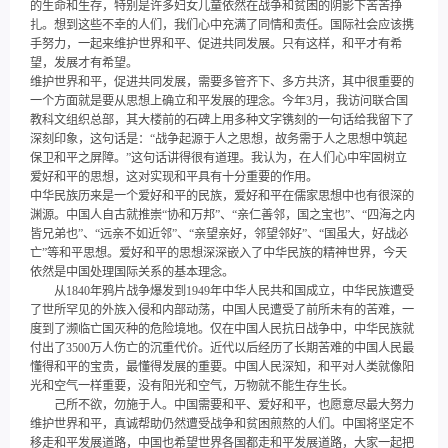
的生命和生存，特别是许多妇女儿童依然在战争和贫困的阴影下苦苦挣
扎。想到这些不幸的人们，我们心中充满了同情和责任。国际社会应该携
手努力，一起来维护世界和平、促进共同发展。只有这样，和平才有希
望，发展才有希望。
维护世界和平，促进共同发展，需要多管齐下、多方共济，其中很重要的
一个方面就是要从思想上确立和平发展的理念。今年3月，我访问联合国
教科文组织总部，其大楼前的石碑上用多种文字镌刻的一句话给我留下了
深刻印象，这句话是：“战争起源于人之思想，故务需于人之思想中筑起
保卫和平之屏障。”这句话讲得很有道理。我认为，在人们心中牢固树立
爱好和平的思想，这对实现和平具有十分重要的作用。
中华民族历来是一个爱好和平的民族，爱好和平在儒家思想中也有很深的
渊源。中国人自古就推崇“协和万邦”、“亲仁善邻，国之宝也”、“四海之内
皆兄弟也”、“远亲不如近邻”、“亲望亲好，邻望邻好”、“国虽大，好战必
亡”等和平思想。爱好和平的思想深深嵌入了中华民族的精神世界，今天
依然是中国处理国际关系的基本理念。
从1840年鸦片战争爆发到1949年中华人民共和国成立，中华民族遭受
了世所罕见的外族入侵和内部动荡，中国人民遭受了前所未有的苦难，一
度到了濒临亡国灭种的危险境地。仅在中国人民抗日战争中，中华民族就
付出了3500万人伤亡的沉重代价。近代以后经历了长期苦难的中国人民最
懂得和平的宝贵，最懂得发展的重要。中国人民深知，和平对人类就像阳
光和空气一样重要，没有阳光和空气，万物就不能生存生长。
己所不欲，勿施于人。中国需要和平、爱好和平，也愿意尽最大努力
维护世界和平，真诚帮助仍然遭受战争和贫困煎熬的人们。中国将坚定不
移走和平发展道路，中国也希望世界各国都走和平发展道路，大家一起把