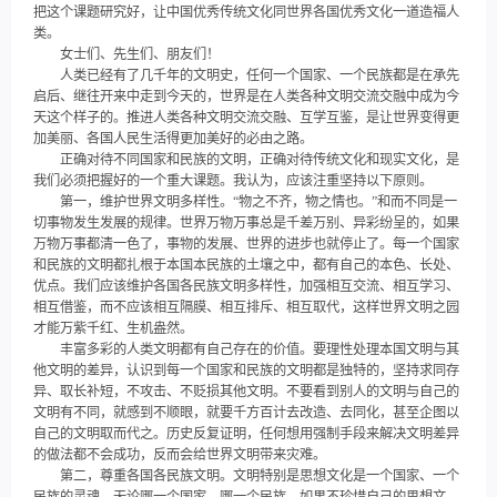
把这个课题研究好，让中国优秀传统文化同世界各国优秀文化一道造福人
类。
女士们、先生们、朋友们！
人类已经有了几千年的文明史，任何一个国家、一个民族都是在承先
启后、继往开来中走到今天的，世界是在人类各种文明交流交融中成为今
天这个样子的。推进人类各种文明交流交融、互学互鉴，是让世界变得更
加美丽、各国人民生活得更加美好的必由之路。
正确对待不同国家和民族的文明，正确对待传统文化和现实文化，是
我们必须把握好的一个重大课题。我认为，应该注重坚持以下原则。
第一，维护世界文明多样性。“物之不齐，物之情也。”和而不同是一
切事物发生发展的规律。世界万物万事总是千差万别、异彩纷呈的，如果
万物万事都清一色了，事物的发展、世界的进步也就停止了。每一个国家
和民族的文明都扎根于本国本民族的土壤之中，都有自己的本色、长处、
优点。我们应该维护各国各民族文明多样性，加强相互交流、相互学习、
相互借鉴，而不应该相互隔膜、相互排斥、相互取代，这样世界文明之园
才能万紫千红、生机盎然。
丰富多彩的人类文明都有自己存在的价值。要理性处理本国文明与其
他文明的差异，认识到每一个国家和民族的文明都是独特的，坚持求同存
异、取长补短，不攻击、不贬损其他文明。不要看到别人的文明与自己的
文明有不同，就感到不顺眼，就要千方百计去改造、去同化，甚至企图以
自己的文明取而代之。历史反复证明，任何想用强制手段来解决文明差异
的做法都不会成功，反而会给世界文明带来灾难。
第二，尊重各国各民族文明。文明特别是思想文化是一个国家、一个