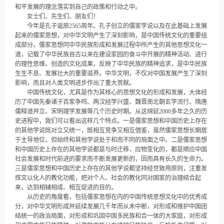
和平发展的理念落实到自己的政策和行动之中。
女士们、先生们、朋友们！
今年是孔子诞辰2565周年。孔子创立的儒家学说以及在此基础上发展
起来的儒家思想，对中华文明产生了深刻影响，是中国传统文化的重要组
成部分。儒家思想同中华民族形成和发展过程中所产生的其他思想文化一
道，记载了中华民族自古以来在建设家园的奋斗中开展的精神活动、进行
的理性思维、创造的文化成果，反映了中华民族的精神追求，是中华民族
生生不息、发展壮大的重要滋养。中华文明，不仅对中国发展产生了深刻
影响，而且对人类文明进步作出了重大贡献。
中国传统文化，尤其是作为其核心的思想文化的形成和发展，大体经
历了中国先秦诸子百家争鸣、两汉经学兴盛、魏晋南北朝玄学流行、隋唐
儒释道并立、宋明理学发展等几个历史时期。从这绵延2000多年之久的历
史进程中，我们可以看出这样几个特点。一是儒家思想和中国历史上存在
的其他学说既对立又统一，既相互竞争又相互借鉴，虽然儒家思想长期居
于主导地位，但始终和其他学说处于和而不同的局面之中。二是儒家思想
和中国历史上存在的其他学说都是与时迁移、应物变化的，都是顺应中国
社会发展和时代前进的要求而不断发展更新的，因而具有长久的生命力。
三是儒家思想和中国历史上存在的其他学说都坚持经世致用原则，注重发
挥文以化人的教化功能，把对个人、社会的教化同对国家的治理结合起
来，达到相辅相成、相互促进的目的。
从历史的角度看，包括儒家思想在内的中国传统思想文化中的优秀成
分，对中华文明形成并延续发展几千年而从未中断，对形成和维护中国团
结统一的政治局面，对形成和巩固中国多民族和合一体的大家庭，对形成