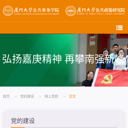
弘扬嘉庚精神 再攀南强新峰
首页
>
党的建设
>
网上党校
>
正文
党的建设