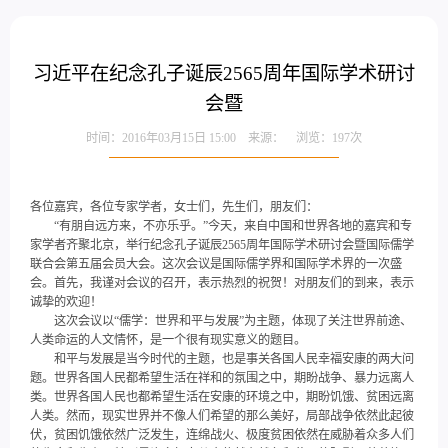
习近平在纪念孔子诞辰2565周年国际学术研讨
会暨
时间：2016年03月15日 15:00 来源： 浏览：
197
次
各位嘉宾，各位专家学者，女士们，先生们，朋友们：
“有朋自远方来，不亦乐乎。”今天，来自中国和世界各地的嘉宾和专
家学者齐聚北京，举行纪念孔子诞辰2565周年国际学术研讨会暨国际儒学
联合会第五届会员大会。这次会议是国际儒学界和国际学术界的一次盛
会。首先，我谨对会议的召开，表示热烈的祝贺！对朋友们的到来，表示
诚挚的欢迎！
这次会议以“儒学：世界和平与发展”为主题，体现了关注世界前途、
人类命运的人文情怀，是一个很有现实意义的题目。
和平与发展是当今时代的主题，也是事关各国人民幸福安康的两大问
题。世界各国人民都希望生活在祥和的氛围之中，期盼战争、暴力远离人
类。世界各国人民也都希望生活在安康的环境之中，期盼饥饿、贫困远离
人类。然而，现实世界并不像人们希望的那么美好，局部战争依然此起彼
伏，贫困饥饿依然广泛发生，连绵战火、极度贫困依然在威胁着众多人们