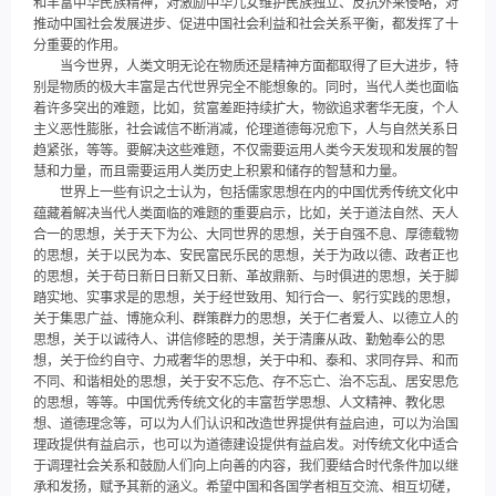
和丰富中华民族精神，对激励中华儿女维护民族独立、反抗外来侵略，对
推动中国社会发展进步、促进中国社会利益和社会关系平衡，都发挥了十
分重要的作用。
当今世界，人类文明无论在物质还是精神方面都取得了巨大进步，特
别是物质的极大丰富是古代世界完全不能想象的。同时，当代人类也面临
着许多突出的难题，比如，贫富差距持续扩大，物欲追求奢华无度，个人
主义恶性膨胀，社会诚信不断消减，伦理道德每况愈下，人与自然关系日
趋紧张，等等。要解决这些难题，不仅需要运用人类今天发现和发展的智
慧和力量，而且需要运用人类历史上积累和储存的智慧和力量。
世界上一些有识之士认为，包括儒家思想在内的中国优秀传统文化中
蕴藏着解决当代人类面临的难题的重要启示，比如，关于道法自然、天人
合一的思想，关于天下为公、大同世界的思想，关于自强不息、厚德载物
的思想，关于以民为本、安民富民乐民的思想，关于为政以德、政者正也
的思想，关于苟日新日日新又日新、革故鼎新、与时俱进的思想，关于脚
踏实地、实事求是的思想，关于经世致用、知行合一、躬行实践的思想，
关于集思广益、博施众利、群策群力的思想，关于仁者爱人、以德立人的
思想，关于以诚待人、讲信修睦的思想，关于清廉从政、勤勉奉公的思
想，关于俭约自守、力戒奢华的思想，关于中和、泰和、求同存异、和而
不同、和谐相处的思想，关于安不忘危、存不忘亡、治不忘乱、居安思危
的思想，等等。中国优秀传统文化的丰富哲学思想、人文精神、教化思
想、道德理念等，可以为人们认识和改造世界提供有益启迪，可以为治国
理政提供有益启示，也可以为道德建设提供有益启发。对传统文化中适合
于调理社会关系和鼓励人们向上向善的内容，我们要结合时代条件加以继
承和发扬，赋予其新的涵义。希望中国和各国学者相互交流、相互切磋，