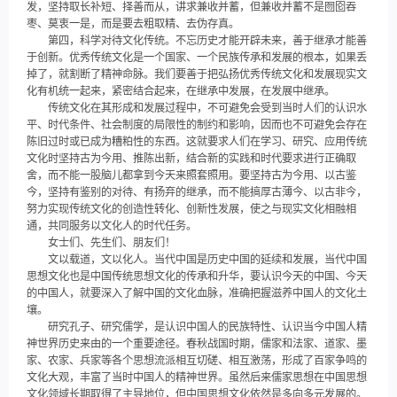
发，坚持取长补短、择善而从，讲求兼收并蓄，但兼收并蓄不是囫囵吞
枣、莫衷一是，而是要去粗取精、去伪存真。
第四，科学对待文化传统。不忘历史才能开辟未来，善于继承才能善
于创新。优秀传统文化是一个国家、一个民族传承和发展的根本，如果丢
掉了，就割断了精神命脉。我们要善于把弘扬优秀传统文化和发展现实文
化有机统一起来，紧密结合起来，在继承中发展，在发展中继承。
传统文化在其形成和发展过程中，不可避免会受到当时人们的认识水
平、时代条件、社会制度的局限性的制约和影响，因而也不可避免会存在
陈旧过时或已成为糟粕性的东西。这就要求人们在学习、研究、应用传统
文化时坚持古为今用、推陈出新，结合新的实践和时代要求进行正确取
舍，而不能一股脑儿都拿到今天来照套照用。要坚持古为今用、以古鉴
今，坚持有鉴别的对待、有扬弃的继承，而不能搞厚古薄今、以古非今，
努力实现传统文化的创造性转化、创新性发展，使之与现实文化相融相
通，共同服务以文化人的时代任务。
女士们、先生们、朋友们！
文以载道，文以化人。当代中国是历史中国的延续和发展，当代中国
思想文化也是中国传统思想文化的传承和升华，要认识今天的中国、今天
的中国人，就要深入了解中国的文化血脉，准确把握滋养中国人的文化土
壤。
研究孔子、研究儒学，是认识中国人的民族特性、认识当今中国人精
神世界历史来由的一个重要途径。春秋战国时期，儒家和法家、道家、墨
家、农家、兵家等各个思想流派相互切磋、相互激荡，形成了百家争鸣的
文化大观，丰富了当时中国人的精神世界。虽然后来儒家思想在中国思想
文化领域长期取得了主导地位，但中国思想文化依然是多向多元发展的。