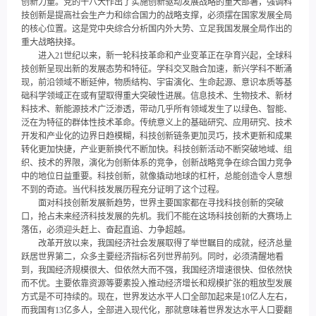
创新力量。党的十八大作出了实施创新驱动发展战略的重大部署，强调科
技创新是提高社会生产力和综合国力的战略支撑，必须摆在国家发展全局
的核心位置。这是党中央综合分析国内外大势、立足我国发展全局作出的
重大战略抉择。
进入21世纪以来，新一轮科技革命和产业变革正在孕育兴起，全球科
技创新呈现出新的发展态势和特征。学科交叉融合加速，新兴学科不断涌
现，前沿领域不断延伸，物质结构、宇宙演化、生命起源、意识本质等基
础科学领域正在或有望取得重大突破性进展。信息技术、生物技术、新材
料技术、新能源技术广泛渗透，带动几乎所有领域发生了以绿色、智能、
泛在为特征的群体性技术革命。传统意义上的基础研究、应用研究、技术
开发和产业化的边界日趋模糊，科技创新链条更加灵巧，技术更新和成果
转化更加快捷，产业更新换代不断加快。科技创新活动不断突破地域、组
织、技术的界限，演化为创新体系的竞争，创新战略竞争在综合国力竞争
中的地位日益重要。科技创新，就像撬动地球的杠杆，总能创造令人意想
不到的奇迹。当代科技发展历程充分证明了这个过程。
面对科技创新发展新趋势，世界主要国家都在寻找科技创新的突破
口，抢占未来经济科技发展的先机。我们不能在这场科技创新的大赛场上
落伍，必须迎头赶上、奋起直追、力争超越。
改革开放以来，我国经济社会发展取得了举世瞩目的成就，经济总量
跃居世界第二，众多主要经济指标名列世界前列。同时，必须清醒地看
到，我国经济规模很大、但依然大而不强，我国经济增速很快、但依然快
而不优。主要依靠资源等要素投入推动经济增长和规模扩张的粗放型发展
方式是不可持续的。现在，世界发达水平人口全部加起来是10亿人左右，
而我国有13亿多人，全部进入现代化，那就意味着世界发达水平人口要翻