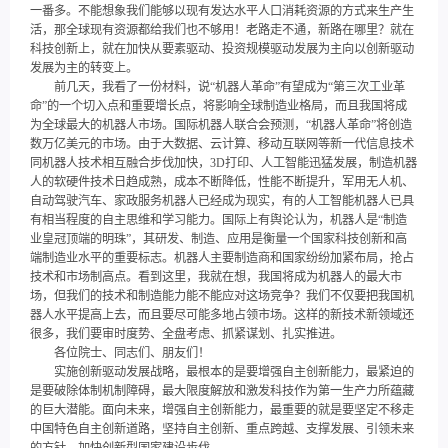
一番多。不能想象我们能够以现有发达水平人口消耗资源的方式来生产生
活，那全球现有资源都给我们也不够用！老路走不通，新路在哪里？就在
科技创新上，就在加快从要素驱动、投资规模驱动发展为主向以创新驱动
发展为主的转变上。
前几天，我看了一份材料，说“机器人革命”有望成为“第三次工业革
命”的一个切入点和重要增长点，将影响全球制造业格局，而且我国将成
为全球最大的机器人市场。国际机器人联合会预测，“机器人革命”将创造
数万亿美元的市场。由于大数据、云计算、移动互联网等新一代信息技术
同机器人技术相互融合步伐加快，3D打印、人工智能迅猛发展，制造机器
人的软硬件技术日趋成熟，成本不断降低，性能不断提升，军用无人机、
自动驾驶汽车、家政服务机器人已经成为现实，有的人工智能机器人已具
有相当程度的自主思维和学习能力。国际上有舆论认为，机器人是“制造
业皇冠顶端的明珠”，其研发、制造、应用是衡量一个国家科技创新和高
端制造业水平的重要标志。机器人主要制造商和国家纷纷加紧布局，抢占
技术和市场制高点。看到这里，我就在想，我国将成为机器人的最大市
场，但我们的技术和制造能力能不能应对这场竞争？我们不仅要把我国机
器人水平提高上去，而且要尽可能多地占领市场。这样的新技术新领域还
很多，我们要审时度势、全盘考虑、抓紧谋划、扎实推进。
各位院士、同志们、朋友们！
实施创新驱动发展战略，最根本的是要增强自主创新能力，最紧迫的
是要破除体制机制障碍，最大限度解放和激发科技作为第一生产力所蕴藏
的巨大潜能。面向未来，增强自主创新能力，最重要的就是要坚定不移走
中国特色自主创新道路，坚持自主创新、重点跨越、支撑发展、引领未来