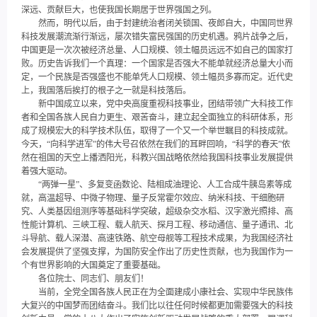
深远、贡献巨大，也使我国长期居于世界强国之列。
然而，明代以后，由于封建统治者闭关锁国、夜郎自大，中国同世界
科技发展潮流渐行渐远，屡次错失富民强国的历史机遇。鸦片战争之后，
中国更是一次次被经济总量、人口规模、领土幅员远远不如自己的国家打
败。历史告诉我们一个真理：一个国家是否强大不能单就经济总量大小而
定，一个民族是否强盛也不能单凭人口规模、领土幅员多寡而定。近代史
上，我国落后挨打的根子之一就是科技落后。
新中国成立以来，党中央高度重视科技事业，团结带领广大科技工作
者和全国各族人民自力更生、艰苦奋斗，建立起全面独立的科研体系，形
成了规模宏大的科学技术队伍，取得了一个又一个举世瞩目的科技成就。
今天，“向科学进军”的伟大号召依然在我们的耳畔回响，“科学的春天”依
然在祖国的天空上播洒阳光，科教兴国战略依然给我国科技事业发展提供
着强大驱动。
“两弹一星”、多复变函数论、陆相成油理论、人工合成牛胰岛素等成
就，高温超导、中微子物理、量子反常霍尔效应、纳米科技、干细胞研
究、人类基因组测序等基础科学突破，超级杂交水稻、汉字激光照排、高
性能计算机、三峡工程、载人航天、探月工程、移动通信、量子通讯、北
斗导航、载人深潜、高速铁路、航空母舰等工程技术成果，为我国经济社
会发展提供了坚强支撑，为国防安全作出了历史性贡献，也为我国作为一
个有世界影响的大国奠定了重要基础。
各位院士、同志们、朋友们！
当前，全党全国各族人民正在为全面建成小康社会、实现中华民族伟
大复兴的中国梦而团结奋斗。我们比以往任何时候都更加需要强大的科技