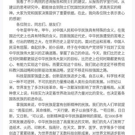
我看了不少两院的咨询报告和院士们的建议，从报告的字里行间，从
建议的思考研究中，都能体会到院士们忧国忧民的情怀、求真务实的精
神。大家为党和国家决策提供了重要依据。在此，我向各位院士表示衷心
的感谢！
各位院士、同志们、朋友们！
今年是甲午年。甲午，对中国人民和中华民族具有特殊的含义，在我
国近代史上也具有特殊的含义。回首我国近代史，中华民族遭受的苦难之
重、付出的牺牲之大，在世界历史上是罕见的。面对厄运和苦难，中国人
民没有屈服，奋起抗争，前仆后继，终于在中国共产党领导下找到了实现
中华民族伟大复兴的正确道路，掌握了自己的命运。今天，我们比历史上
任何时期都更接近中华民族伟大复兴的目标，比历史上任何时期都更有信
心、有能力实现这个目标。而要实现这个目标，我们就必须坚定不移贯彻
科教兴国战略和创新驱动发展战略，坚定不移走科技强国之路。
科技是国家强盛之基，创新是民族进步之魂。自古以来，科学技术就
以一种不可逆转、不可抗拒的力量推动着人类社会向前发展。16世纪以
来，世界发生了多次科技革命，每一次都深刻影响了世界力量格局。从某
种意义上说，科技实力决定着世界政治经济力量对比的变化，也决定着各
国各民族的前途命运。
拿我国来说，中华民族是富有创新精神的民族。我们的先人们早就提
出：“周虽旧邦，其命维新。”“天行健，君子以自强不息。”“苟日新，日日
新，又日新。”可以说，创新精神是中华民族最鲜明的禀赋。在5000多年
文明发展进程中，中华民族创造了高度发达的文明，我们的先人们发明了
造纸术、火药、印刷术、指南针，在天文、算学、医学、农学等多个领域
创造了累累硕果，为世界贡献了无数科技创新成果，对世界文明进步影响