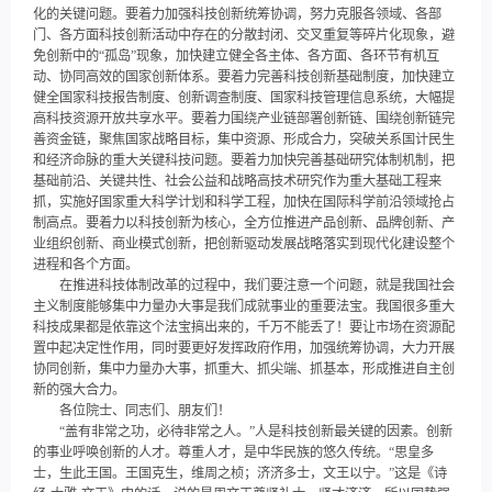
化的关键问题。要着力加强科技创新统筹协调，努力克服各领域、各部
门、各方面科技创新活动中存在的分散封闭、交叉重复等碎片化现象，避
免创新中的“孤岛”现象，加快建立健全各主体、各方面、各环节有机互
动、协同高效的国家创新体系。要着力完善科技创新基础制度，加快建立
健全国家科技报告制度、创新调查制度、国家科技管理信息系统，大幅提
高科技资源开放共享水平。要着力围绕产业链部署创新链、围绕创新链完
善资金链，聚焦国家战略目标，集中资源、形成合力，突破关系国计民生
和经济命脉的重大关键科技问题。要着力加快完善基础研究体制机制，把
基础前沿、关键共性、社会公益和战略高技术研究作为重大基础工程来
抓，实施好国家重大科学计划和科学工程，加快在国际科学前沿领域抢占
制高点。要着力以科技创新为核心，全方位推进产品创新、品牌创新、产
业组织创新、商业模式创新，把创新驱动发展战略落实到现代化建设整个
进程和各个方面。
在推进科技体制改革的过程中，我们要注意一个问题，就是我国社会
主义制度能够集中力量办大事是我们成就事业的重要法宝。我国很多重大
科技成果都是依靠这个法宝搞出来的，千万不能丢了！要让市场在资源配
置中起决定性作用，同时要更好发挥政府作用，加强统筹协调，大力开展
协同创新，集中力量办大事，抓重大、抓尖端、抓基本，形成推进自主创
新的强大合力。
各位院士、同志们、朋友们！
“盖有非常之功，必待非常之人。”人是科技创新最关键的因素。创新
的事业呼唤创新的人才。尊重人才，是中华民族的悠久传统。“思皇多
士，生此王国。王国克生，维周之桢；济济多士，文王以宁。”这是《诗