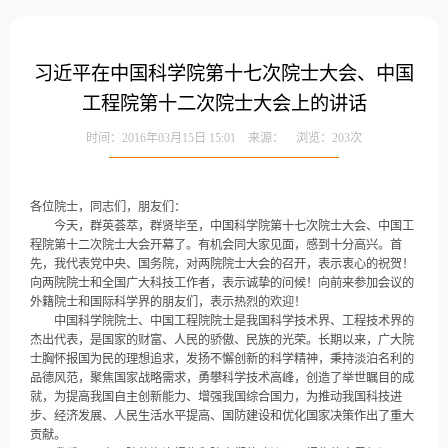
习近平在中国科学院第十七次院士大会、中国
工程院第十二次院士大会上的讲话
时间：2016年03月15日 15:01 来源： 浏览：
203
次
各位院士，同志们，朋友们：
今天，群英荟萃，群贤毕至，中国科学院第十七次院士大会、中国工
程院第十二次院士大会开幕了。有机会同大家见面，感到十分高兴。首
先，我代表党中央、国务院，对两院院士大会的召开，表示衷心的祝贺！
向两院院士和全国广大科技工作者，表示诚挚的问候！向前来参加会议的
外籍院士和国际科学界的朋友们，表示热烈的欢迎！
中国科学院院士、中国工程院院士是我国科学技术界、工程技术界的
杰出代表，是国家的财富、人民的骄傲、民族的光荣。长期以来，广大院
士胸怀报国为民的理想追求，发扬不懈创新的科学精神，秉持淡泊名利的
品德风范，聚焦国家战略需求，勇攀科学技术高峰，创造了举世瞩目的成
就，为提高我国自主创新能力、增强我国综合国力，为推动我国科技进
步、经济发展、人民生活水平提高、国防建设和优化国家决策作出了重大
贡献。