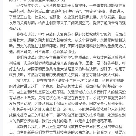
的方针，加快创新型国家建设步伐。
经过多年努力，我国科技整体水平大幅提升，一些重要领域跻身世界
先进行列，某些领域正由“跟跑者”向“并行者”、“领跑者”转变。我国进入
了新型工业化、信息化、城镇化、农业现代化同步发展、并联发展、叠加
发展的关键时期，给自主创新带来了广阔发展空间、提供了前所未有的强
劲动力。
我多次讲过，中华民族伟大复兴绝不是轻轻松松就能实现的，我国越
发展壮大，遇到的阻力和压力就会越大。从这个经验看，关键是时机和决
断。历史的机遇往往稍纵即逝，我们正面对着推进科技创新的重要历史机
遇，机不可失，时不再来，必须紧紧抓住。
我们有改革开放30多年来积累的坚实物质基础，有持续创新形成的系
列成果，实施创新驱动发展战略具备良好条件。因此，要下好先手棋，打
好主动仗，对国家和民族具有重大战略意义的科技决策，想好了、想定了
就要决断，不然就可能与历史机遇失之交臂，甚至可能付出更大代价。
2013年3月，我在参加全国政协十二届一次会议科协、科技界委员联
组讨论时讲过这样一个意思，就是从总体上看，我国科技创新基础还不
牢，自主创新特别是原创力还不强，关键领域核心技术受制于人的格局没
有从根本上改变。只有把核心技术掌握在自己手中，才能真正掌握竞争和
发展的主动权，才能从根本上保障国家经济安全、国防安全和其他安全。
不能总是用别人的昨天来装扮自己的明天。不能总是指望依赖他人的科技
成果来提高自己的科技水平，更不能做其他国家的技术附庸，永远跟在别
人的后面亦步亦趋。我们没有别的选择，非走自主创新道路不可。
实践告诉我们，自力更生是中华民族自立于世界民族之林的奋斗基
点，自主创新是我们攀登世界科技高峰的必由之路。问题看到了，就要以