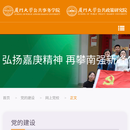
弘扬嘉庚精神 再攀南强新峰
首页
>
党的建设
>
网上党校
>
正文
党的建设