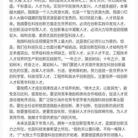
经·大雅·文王》中的话，说的是周文王尊贤礼士，贤才济济，所以国势强
盛。千秋基业，人才为先。实现中华民族伟大复兴，人才越多越好，本事
越大越好。我国是一个人力资源大国，也是一个智力资源大国，我国13亿
多人大脑中蕴藏的智慧资源是最可宝贵的。知识就是力量，人才就是未
来。我国要在科技创新方面走在世界前列，必须在创新实践中发现人才、
在创新活动中培育人才、在创新事业中凝聚人才，必须大力培养造就规模
宏大、结构合理、素质优良的创新型科技人才。
我国科技队伍规模是世界上最大的，这是我们必须引以为豪的。但
是，我们在科技队伍上也面对着严峻挑战，就是创新型科技人才结构性不
足矛盾突出，世界级科技大师缺乏，领军人才、尖子人才不足，工程技术
人才培养同生产和创新实践脱节。“一年之计，莫如树谷；十年之计，莫
如树木；终身之计，莫如树人。”我们要把人才资源开发放在科技创新最
优先的位置，改革人才培养、引进、使用等机制，努力造就一批世界水平
的科学家、科技领军人才、工程师和高水平创新团队，注重培养一线创新
人才和青年科技人才。
要按照人才成长规律改进人才培养机制，“顺木之天，以致其性”，避
免急功近利、拔苗助长。要坚持竞争激励和崇尚合作相结合，促进人才资
源合理有序流动。要广泛吸引海外优秀专家学者为我国科技创新事业服
务。要在全社会积极营造鼓励大胆创新、勇于创新、包容创新的良好氛
围，既要重视成功，更要宽容失败，完善好人才评价指挥棒作用，为人才
发挥作用、施展才华提供更加广阔的天地。
未来总是属于年青人的。拥有一大批创新型青年人才，是国家创新活
力之所在，也是科技发展希望之所在。“我劝天公重抖擞，不拘一格降人
才。”广大院士不仅要做科技创新的开拓者，更要做提携后学的领路人。