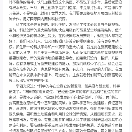
时不我待的精神，快马加鞭改变这个局面。不能说了很多年，最后老是没
有根本改变。当然，自主创新不是闭门造车，不是单打独斗，不是排斥学
习先进，不是把自己封闭于世界之外。我们要更加积极地开展国际科技交
流合作，用好国际国内两种科技资源。
科学技术是世界性的、时代性的，发展科学技术必须具有全球视野。
当前，科技创新的重大突破和加快应用极有可能重塑全球经济结构，使产
业和经济竞争的赛场发生转换。在传统国际发展赛场上，规则别人都制定
好了，我们可以加入，但必须按照已经设定的规则来赛，没有更多主动
权。抓住新一轮科技革命和产业变革的重大机遇，就是要在新赛场建设之
初就加入其中，甚至主导一些赛场建设，从而使我们成为新的竞赛规则的
重要制定者、新的竞赛场地的重要主导者。如果我们没有一招鲜、几招
鲜，没有参与或主导新赛场建设的能力，那我们就缺少了机会。机会总是
留给有准备的人的，也总是留给有思路、有志向、有韧劲的人们的。我国
能否在未来发展中后来居上、弯道超车，主要就看我们能否在创新驱动发
展上迈出实实在在的步伐。
李四光说过：“科学的存在全靠它的新发现，如果没有新发现，科学
便死了。”法国作家雨果说过：“已经创造出来的东西比起有待创造的东西
来说，是微不足道的。”我国科技发展的方向就是创新、创新、再创新。
要高度重视原始性专业基础理论突破，加强科学基础设施建设，保证基础
性、系统性、前沿性技术研究和技术研发持续推进，强化自主创新成果的
源头供给。要积极主动整合和利用好全球创新资源，从我国现实需求、发
展需求出发，有选择、有重点地参加国际大科学装置和科研基地及其中心
建设和利用。要准确把握重点领域科技发展的战略机遇，选准关系全局和
长远发展的战略必争领域和优先方向，通过高效合理配置，深入推进协同