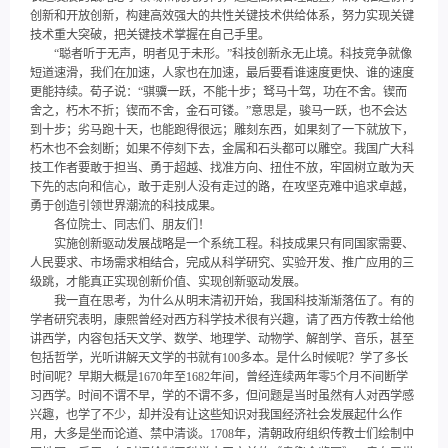
创新和开放创新，构建高效强大的共性关键技术供给体系，努力实现关键
技术重大突破，把关键技术掌握在自己手里。
“聪者听于无声，明者见于未形。”科技创新永无止境。科技竞争就像
短道速滑，我们在加速，人家也在加速，最后要看谁速度更快、谁的速度
更能持续。荀子说：“骐骥一跃，不能十步；驽马十驾，功在不舍。锲而
舍之，朽木不折；锲而不舍，金石可镂。”意思是，骏马一跃，也不会达
到十步；劣马跑十天，也能跑得很远；雕刻东西，如果刻了一下就放下，
朽木也不会刻断；如果不停刻下去，金属和石头都可以雕空。我国广大科
技工作者要敢于担当、勇于超越、找准方向、扭住不放，牢固树立敢为天
下先的志向和信心，敢于走别人没有走过的路，在攻坚克难中追求卓越，
勇于创造引领世界潮流的科技成果。
各位院士、同志们、朋友们！
实施创新驱动发展战略是一个系统工程。科技成果只有同国家需要、
人民要求、市场需求相结合，完成从科学研究、实验开发、推广应用的三
级跳，才能真正实现创新价值、实现创新驱动发展。
我一直在思考，为什么从明末清初开始，我国科技渐渐落伍了。有的
学者研究表明，康熙曾经对西方科学技术很有兴趣，请了西方传教士给他
讲西学，内容包括天文学、数学、地理学、动物学、解剖学、音乐，甚至
包括哲学，光听讲解天文学的书就有100多本。是什么时候呢？学了多长
时间呢？早期大概是1670年至1682年间，曾经连续两年零5个月不间断学
习西学。时间不谓不早，学的不谓不多，但问题是当时虽然有人对西学感
兴趣，也学了不少，却并没有让这些知识对我国经济社会发展起什么作
用，大多是坐而论道、禁中清谈。1708年，清朝政府组织传教士们绘制中