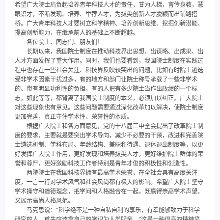
希望广大院士肩负起培养青年科技人才的责任，甘为人梯，言传身教，慧
眼识才，不断发现、培养、举荐人才，为拔尖创新人才脱颖而出铺路搭
桥。广大青年科技人才要树立科学精神、培养创新思维、挖掘创新潜能、
提高创新能力，在继承前人的基础上不断超越。
各位院士、同志们、朋友们！
长期以来，我国院士制度在推动科技界出思想、出谋略、出成果、出
人才方面发挥了重大作用。同时，我们也要看到，我国院士制度在实践过
程中也存在一些社会关注、科技界反映较突出的问题，比如有时院士遴选
受非学术因素干扰过多，有的地方和部门让院士称号承载了一些非学术
的、带有明显功利性的负担，有的人把有多少院士当作出政绩的一个标
志。如此等等，都背离了我国院士制度的本义，必须加以纠正。广大院士
对这些现象也有意见。这些问题需要通过深化改革加以解决，使院士制度
更加完善，真正守住学术性、荣誉性的本质。
根据广大院士和各方面意见，党的十八届三中全会提出了改革院士制
度的要求，主要就是要突出学术导向，减少不必要的干预，改进和完善院
士遴选机制、学科布局、年龄结构、兼职和待遇、退休退出制度等，以更
好发挥广大院士作用，更好发现和培养拔尖人才，更好维护院士群体的荣
誉和尊严，更好激励科技工作者特别是青年才俊的积极性和创造性。
两院院士在我国科技界拥有最高学术荣誉，在全社会具有高度关注
度，一言一行对学术风气和社会风尚都有极大的影响。希望广大院士坚守
学术操守和道德理念，把学问和人格融合在一起，既赢得崇高学术声望，
又展示高尚人格风范。
马克思说：“科学绝不是一种自私自利的享乐，有幸能够致力于科学
研究的人，首先应该拿自己的学识为人类服务。”这是一种很高的精神境