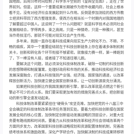
国地图，后用10年时间绘制了科学水平空前的《皇舆全览图》，走在了世
界前列。但是，这样一个重要成果长期被作为密件收藏内府，社会上根本
看不见，没有对经济社会发展起到什么作用。反倒是参加测绘的西方传教
士把资料带回了西方整理发表，使西方在相当长一个时期内对我国地理的
了解要超过中国人。这说明了一个什么问题呢？就是科学技术必须同社会
发展相结合，学得再多，束之高阁，只是一种猎奇，只是一种雅兴，甚至
当作奇技淫巧，那就不可能对现实社会产生作用。
多年来，我国一直存在着科技成果向现实生产力转化不力、不顺、不
畅的痼疾，其中一个重要症结就在于科技创新链条上存在着诸多体制机制
关卡，创新和转化各个环节衔接不够紧密。就像接力赛一样，第一棒跑到
了，下一棒没有人接，或者接了不知道往哪儿跑。
要解决这个问题，就必须深化科技体制改革，破除一切制约科技创新
的思想障碍和制度藩篱，处理好政府和市场的关系，推动科技和经济社会
发展深度融合，打通从科技强到产业强、经济强、国家强的通道，以改革
释放创新活力，加快建立健全国家创新体系，让一切创新源泉充分涌流。
如果把科技创新比作我国发展的新引擎，那么改革就是点燃这个新引
擎必不可少的点火系。我们要采取更加有效的措施完善点火系，把创新驱
动的新引擎全速发动起来。
科技体制改革要紧紧扭住“硬骨头”攻坚克难，加快把党的十八届三中
全会确定的科技体制改革各项任务落到实处。要着力把科技创新摆在国家
发展全局的核心位置，加快制定创新驱动发展战略的顶层设计，对重大任
务要有路线图和时间表。要着力从科技体制改革和经济社会领域改革两个
方面同步发力，改革国家科技创新战略规划和资源配置体制机制，完善政
绩考核体系和激励政策，深化产学研合作，加快解决制约科技成果转移转