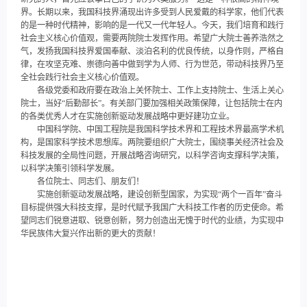
界。长期以来，我国科技界涌现出许多受到人民爱戴的科学家，他们代表
的是一种时代精神，影响的是一代又一代年轻人。今天，我们培育和践行
社会主义核心价值观，需要两院院士发挥作用。希望广大院士善养浩然之
气，发扬我国科技界爱国奉献、淡泊名利的优良传统，以身作则，严格自
律，在攻坚克难、崇德向善中做到学为人师、行为世范，带动科技界乃至
全社会践行社会主义核心价值观。
各级党委和政府要在政治上关怀院士、工作上支持院士、生活上关心
院士，当好“后勤部长”。有关部门要加强相关政策保障，让包括院士在内
的各类优秀人才在实施创新驱动发展战略中更好建功立业。
中国科学院、中国工程院是我国科学技术界和工程技术界最高学术机
构，是国家科学技术思想库。两院要组织广大院士，围绕事关经济社会及
科技发展的全局性问题，开展战略咨询研究，以科学咨询支撑科学决策，
以科学决策引领科学发展。
各位院士、同志们、朋友们！
实施创新驱动发展战略，建设创新型国家，为实现“两个一百年”奋斗
目标提供强大科技支撑，是时代赋予我国广大科技工作者的历史使命。希
望同志们锐意进取、锐意创新，努力创造出无愧于时代的业绩，为实现中
华民族伟大复兴作出新的更大的贡献！