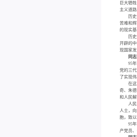
巨大牺牲
主义道路
历史告
苦难和辉
的现实基
历史还
开辟的中
现国家发
同志
95
年
党的三代
了实现伟
在这个
奇、朱德
和人民解
人民是
人士，向
胞，致以
95
年
产党员、