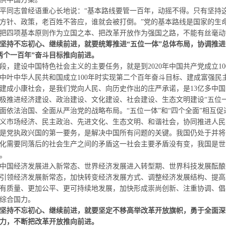
供中国方案。
志曾经语重心长地说：“基本路线要管一百年，动摇不得。只有坚持这
方针、政策，老百姓不答应，谁就会被打倒。”党的基本路线是国家的生
把四项基本原则作为立国之本、把改革开放作为强国之路，不能有丝毫动
坚持不忘初心、继续前进，就要统筹推进“五位一体”总体布局，协调推进
两个一百年”奋斗目标推向前进。
，建设中国特色社会主义的主要任务，就是到
2020
年中国共产党成立
10
中叶中华人民共和国成立
100
年时实现第二个百年
奋斗目标、建成富强民
成小康社会，是我们党向人民、向历史作出的庄严承诺，是
13
亿多中国
极推进经济建设、政治建设、文化建设、社会建设、生态文明建设“五位
面依法治国、全面从严治党的战略布局。“五位一体”和“四个全面”相互
义市场经济、民主政治、先进文化、生态文明、和谐社会，协同推进人民
党执政兴国的第一要务，是解决中国所有问题的关键。我国仍处于并将
化需要同落后的社会生产之间的矛盾这一社会主要矛盾没有变，我国是世
。
国经济发展进入新常态、世界经济发展进入转型期、世界科技发展酝酿
引领经济发展新常态，加快转变经济发展方式、调整经济发展结构、提高
有质量、更加公平、更可持续地发展，加快形成崇尚创新、注重协调、倡
综合国力。
坚持不忘初心、继续前进，就要坚定不移高举改革开放旗帜，勇于全面深
力，不断把改革开放推向前进。