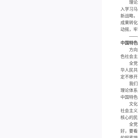
理论上
入学习马
新战略，
成果转化
动摇，牢
——
中国特色
方向决
色社会主
全党要
华人民共
定不移开
我们要
理论体系
中国特色
文化自
社会主义
核心的民
全党同
好，要看