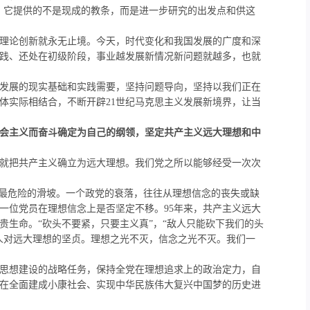
。它提供的不是现成的教条，而是进一步研究的出发点和供这
理论创新就永无止境。今天，时代变化和我国发展的广度和深
践、还处在初级阶段，事业越发展新情况新问题就越多，也就
发展的现实基础和实践需要，坚持问题导向，坚持以我们正在
体实际相结合，不断开辟
21
世纪马克思主义发展新境界，让当
会主义而奋斗确定为自己的纲领，坚定共产主义远大理想和中
就把共产主义确立为远大理想。我们党之所以能够经受一次次
最危险的滑坡。一个政党的衰落，往往从理想信念的丧失或缺
一位党员在理想信念上是否坚定不移。
95
年来，共产主义远大
生命。“砍头不要紧，只要主义真”，“敌人只能砍下我们的头
人对远大理想的坚贞。理想之光不灭，信念之光不灭。我们一
思想建设的战略任务，保持全党在理想追求上的政治定力，自
在全面建成小康社会、实现中华民族伟大复兴中国梦的历史进