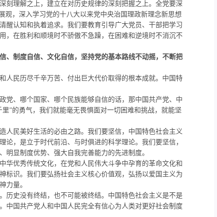
深刻理解之上，建立在对历史规律的深刻把握之上。全党要深
发展观，深入学习党的十八大以来党中央治国理政新理念新思想
清醒认知和执着追求。我们要教育引导广大党员、干部把学习
用，在胜利和顺境时不骄傲不急躁，在困难和逆境时不消沉不
信、制度自信、文化自信，坚持党的基本路线不动摇，不断把
和人民历尽千辛万苦、付出巨大代价取得的根本成就。中国特
政党、哪个国家、哪个民族能够自信的话，那中国共产党、中
千里”的勇气，我们就能毫无畏惧面对一切困难和挑战，就能坚
造人民美好生活的必由之路。我们要坚信，中国特色社会主义
理论，是立于时代前沿、与时俱进的科学理论。
我们要坚信，
、明显制度优势、强大自我完善能力的先进制度。
中华优秀传统文化，在党和人民伟大斗争中孕育的革命文化和
神标识。我们要弘扬社会主义核心价值观，弘扬以爱国主义为
神力量。
。历史没有终结，也不可能被终结。中国特色社会主义是不是
。中国共产党人和中国人民完全有信心为人类对更好社会制度