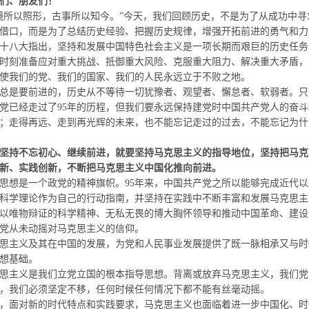
、朋友们！
以照形，古事所以知今。”今天，我们回顾历史，不是为了从成功中寻
借口，而是为了总结历史经验、把握历史规律，增强开拓前进的勇气和力
八大指出，坚持和发展中国特色社会主义是一项长期而艰巨的历史任务
时刻准备应对重大挑战、抵御重大风险、克服重大阻力、解决重大矛盾，
使我们的党、我们的国家、我们的人民永远立于不败之地。
是要前进的，历史从不等待一切犹豫者、观望者、懈怠者、
软弱者。只
已经走过了
95
年的历程，但我们要永远保持建党时中国共产党人的奋斗
；走得再远、走到再光辉的未来，也不能忘记走过的过去，不能忘记为什
坚持不忘初心、继续前进，就要坚持马克思主义的指导地位，坚持把马克
新、实践创新，不断把马克思主义中国化推向前进。
想是一个政党的精神旗帜。
95
年来，中国共产党之所以能够完成近代以
科学理论作为自己的行动指南，并坚持在实践中不断丰富和发展马克思主
以唯物辩证的科学精神、无私无畏的博大胸怀领导和推动中国革命、建设
党从未动摇对马克思主义的信仰。
主义及其在中国的发展，为党和人民事业发展提供了既一脉相承又与时
想基础。
主义是我们立党立国的根本指导思想。背离或放弃马克思主义，我们党
，我们必须坚定不移，任何时候任何情况下都不能有丝毫动摇。
面对新的时代特点和实践要求，马克思主义也面临着进一步中国化、时