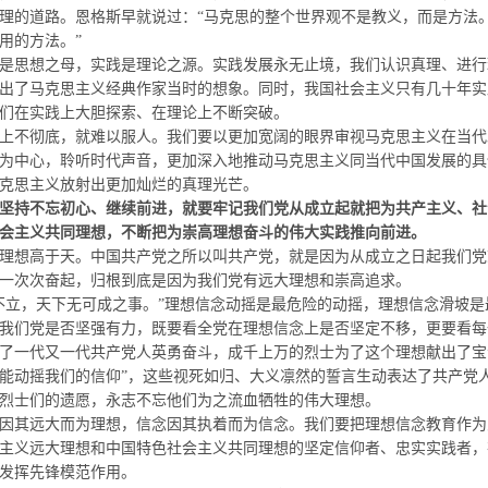
理的道路。恩格斯早就说过：“马克思的整个世界观不是教义，而是方法
用的方法。”
思想之母，实践是理论之源。实践发展永无止境，我们认识真理、进行
出了马克思主义经典作家当时的想象。同时，我国社会主义只有几十年实
们在实践上大胆探索、在理论上不断突破。
不彻底，就难以服人。我们要以更加宽阔的眼界审视马克思主义在当代
为中心，聆听时代声音，更加深入地推动马克思主义同当代中国发展的具
克思主义放射出更加灿烂的真理光芒。
坚持不忘初心、继续前进，就要牢记我们党从成立起就把为共产主义、社
会主义共同理想，不断把为崇高理想奋斗的伟大实践推向前进。
想高于天。中国共产党之所以叫共产党，就是因为从成立之日起我们党
一次次奋起，归根到底是因为我们党有远大理想和崇高追求。
，天下无可成之事。”理想信念动摇是最危险的动摇，理想信念滑坡是
我们党是否坚强有力，既要看全党在理想信念上是否坚定不移，更要看每
了一代又一代共产党人英勇奋斗，成千上万的烈士为了这个理想献出了宝贵
能动摇我们的信仰”，这些视死如归、大义凛然的誓言生动表达了共产党
烈士们的遗愿，永志不忘他们为之流血牺牲的伟大理想。
其远大而为理想，信念因其执着而为信念。我们要把理想信念教育作为
主义远大理想和中国特色社会主义共同理想的坚定信仰者、忠实实践者，
发挥先锋模范作用。