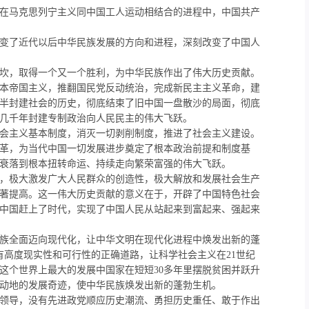
在马克思列宁主义同中国工人运动相结合的进程中，中国共产
变了近代以后中华民族发展的方向和进程，深刻改变了
中国人
坎，取得一个又一个胜利，为中华民族作出了伟大历史贡献。
本帝国主义，推翻国民党反动统治，完成新民主主义革命，建
半封建社会的历史，彻底结束了旧中国一盘散
沙的局面，彻底
几千年封建专制政治向人民民主的伟大飞跃。
会主义基本制度，消灭一切剥削制度，推进了社会主义建设。
革，为当代中国一切发展进步奠定了根本政治前提和制度基
衰落到根本扭转命运、持续走向繁荣富强的伟大飞跃。
，极大激发广大人民群众的创造性，极大解放和发展社会生产
著提高。这一伟大历史贡献的意义在于，开辟了中国特色社会
中国赶上了时代，实现了中国人民从站起来到富起来、强起来
族全面迈向现代化，让中华文明在现代化进程中焕发出新的蓬
有高度现实性和可行性的正确道路，让科学社会主义在
21
世纪
这个世界上最大的发展中国家在短短
30
多年里摆脱贫困并跃升
动地的发展奇迹，使中华民族焕发出新的蓬勃生机。
领导，没有先进政党顺应历史潮流、勇担历史重任、敢于作出