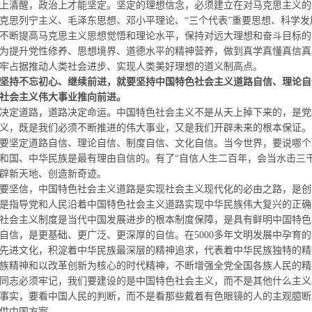
清醒，政治上才能坚定。坚定的理想信念，必须建立在对马克思主义的
克思列宁主义、毛泽东思想、邓小平理论、“三个代表”重要思想、科学
不断提高马克思主义思想觉悟和理论水平，保持对远大理想和奋斗目标的
为提升党性修养、思想境界、道德水平的精神营养，做到真学真懂真信真
牢占据推动人类社会进步、实现人类美好理想的道义制高点。
坚持不忘初心、继续前进，就要坚持中国特色社会主义道路自信、理论自
社会主义伟大事业推向前进。
定道路，道路决定命运。中国特色社会主义不是从天上掉下来的，是党
义，既是我们必须不断推进的伟大事业，又是我们开辟未来的根本保证。
坚定道路自信、理论自信、制度自信、文化自信。当今世界，要说哪个
和国、中华民族是最有理由自信的。有了“自信人生二百年，会当水击三
辟新天地、创造新奇迹。
坚信，中国特色社会主义道路是实现社会主义现代化的必由之路，是创
是指导党和人民沿着中国特色社会主义道路实现中
华民族伟大复兴的正确
社会主义制度是当代中国发展进步的根本制度保障，是具有鲜明中国特色
信，是更基础、更广泛、更深厚的自信。在
5000
多年文明发展中孕育的
先进文化，积淀着中华民族最深层的精神追求，代表着中华民族独特的精
族精神和以改革创新为核心的时代精神，不断增强全党全国各族人民的精
志必须牢记，我们要建设的是中国特色社会主义，而不是其他什么主义
事实，要看中国人民的判断，而不是看那些戴着有色眼镜的人的主观臆断