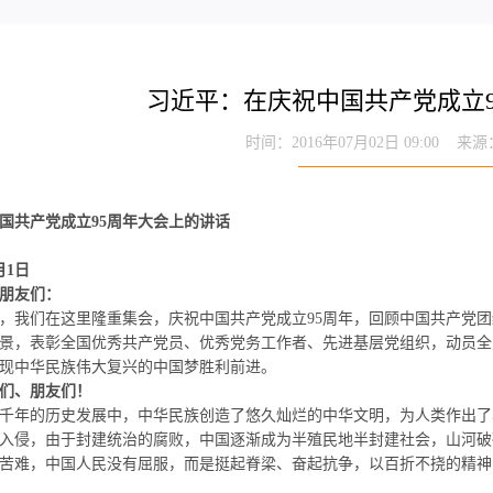
习近平：在庆祝中国共产党成立
时间：2016年07月02日 09:00 
国共产党成立95周年大会上的讲话
月1日
朋友们：
我们在这里隆重集会，庆祝中国共产党成立
95
周年，回顾中国共产党团
景，表彰全国优秀共产党员、优秀党务工作者、先进基层党组织，动员全
现中华民族伟大复兴的中国梦胜利前进。
们、朋友们！
年的历史发展中，中华民族创造了悠久灿烂的中华文明，为人类作出了
入侵，由于封建统治的腐败，中国逐渐成为半殖民地半封建社会，山河破
难，中国人民没有屈服，而是挺起脊梁、奋起抗争，以百折不挠的精神