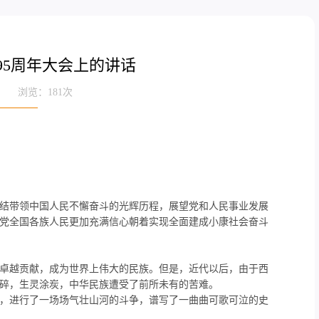
95周年大会上的讲话
来源： 浏览：
181
次
结带领中国人民不懈奋斗的光辉历程，展望党和人民事业发展
党全国各族人民更加充满信心朝着实现全面建成小康社会奋斗
卓越贡献，成为世界上伟大的民族。但是，近代以后，由于西
碎，生灵涂炭，中华民族遭受了前所未有的苦难。
，进行了一场场气壮山河的斗争，谱写了一曲曲可歌可泣的史