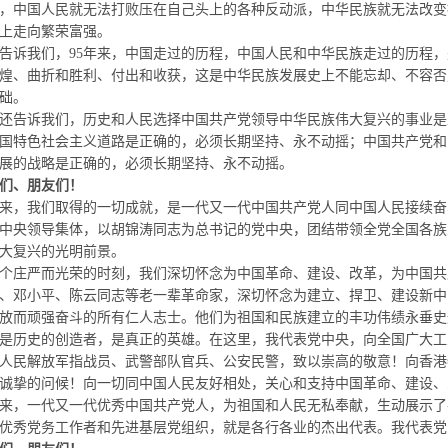
，中国人民就无法打败压在自己头上的各种反动派，中华民族就无法改变
上走向繁荣富强。
诉我们，
95
年来，中国走过的历程，中国人民和中华民族走过的历程，
煌、曲折和胜利、付出和收获，这是中华民族发展史上不能忘却、不容否
础。
告诉我们，历史和人民选择中国共产党领导中华民族伟大复兴的事业是
国特色社会主义道路是正确的，必须长期坚持、永不动摇；中国共产党和
展的战略是正确的，必须长期坚持、永不动摇。
们、朋友们！
来，我们取得的一切成就，是一代又一代中国共产党人同中国人民接续奋
中央领导集体，以胡锦涛同志为总书记的党中央，团结带领全党全国各族
大复兴的光明前景。
庄严而光荣的时刻，我们深切怀念为中国革命、建设、改革，为中国共
、邓小平、陈云同志等老一辈革命家，深切怀念为建立、捍卫、建设新中
放而顽强奋斗的所有仁人志士。他们为祖国和民族建立的丰功伟绩永垂史
历史的创造者，是真正的英雄。在这里，我代表党中央，向全国广大工
人民解放军指战员、武警部队官兵、公安民警，致以崇高的敬意！向香港
诚挚的问候！向一切同中国人民友好相处，关心和支持中国革命、建设、
来，一代又一代优秀中国共产党人，为祖国和人民无私奉献，生动展示了
优秀党务工作者和先进基层党组织，就是各行各业的杰出代表。我代表党