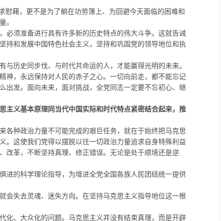
求慰藉，更不是为了躺在功劳簿上、为回避今天面临的困难和
量。
，必须准备进行具有许多新的历史特点的伟大斗争。这就告诫
坚持和发展中国特色社会主义，坚持和巩固党的领导地位和执
有与历史同步伐、与时代共命运的人，才能赢得光明的未来。
精神，永远保持对人民的赤子之心。一切向前走，都不能忘记
么出发。面向未来，面对挑战，全党同志一定要不忘初心、继
思主义基本原理同当代中国实际和时代特点紧密结合起来，推
来各种政治力量不可能完成的艰巨任务，就在于始终把马克思
义。这使我们党得以摆脱以往一切政治力量追求自身特殊利益
、改革，不断坚持真理、修正错误。无论是处于顺境还是逆
俱进的科学理论指导，为增进全党全国各族人民团结统一提供
就会失去灵魂、迷失方向。在坚持马克思主义指导地位这一根
代化、大众化的问题。马克思主义并没有结束真理，而是开辟