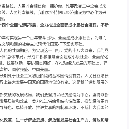
条路线，人民才会相信你，拥护你。谁要改变三中全会以来
命线、人民的幸福线，我们要坚持把以经济建设为中心作为兴
摇。
“四个全面”战略布局，全力推进全面建成小康社会进程，不断
0
年时实现第一个百年奋斗目标、全面建成小康社会，为进而
主文明和谐的社会主义现代化国家打下坚实基础。
人民的共同期盼。为实现这一目标，党的十八大以来，我们党
一体”总体布局，形成并积极推进全面建成小康社会、全面深化
促进、统筹联动，要协调贯彻好，在推动经济发展的基础上，建
富裕、国家强盛、中国美丽。
长期处于社会主义初级阶段的基本国情没有变，人民日益增长
界上最大发展中国家的国际地位没有变。这是我们谋划发展的
新突破的发展格局，我们要坚持以经济建设为中心，坚持以新
发展质量和效益，着力推进供给侧结构性改革，推动经济更有
导绿色、厚植开放、推进共享的机制和环境，不断壮大我国经
化改革，进一步解放思想、解放和发展社会生产力、解放和增