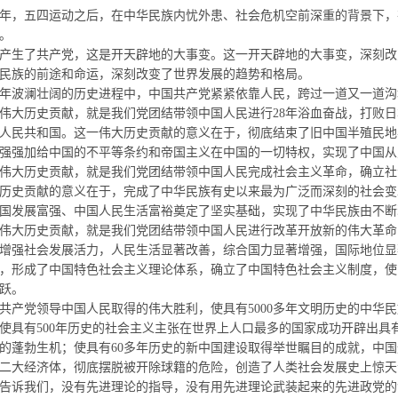
年，五四运动之后，在中华民族内忧外患、社会危机空前深重的背景下，
。
生了共产党，这是开天辟地的大事变。这一开天辟地的大事变，深刻改
民族的前途和命运，深刻改变了世界发展的趋势和格局。
年波澜壮阔的历史进程中，中国共产党紧紧依靠人民，跨过一道又一道沟
大历史贡献，就是我们党团结带领中国人民进行
28
年浴血奋战，打败日
人民共和国。这一伟大历史贡献的意义在于，彻底结束了旧中国半殖民地
强强加给中国的不平等条约和帝国主义在中国的一切特权，实现了中国从
大历史贡献，就是我们党团结带领中国人民完成社会主义革命，确立社
历史贡献的意义在于，完成了中华民族有史以来最为广泛而深刻的社会变
国发展富强、中国人民生活富裕奠定了坚实基础，实现了中华民族由不断
大历史贡献，就是我们党团结带领中国人民进行改革开放新的伟大革命
增强社会发展活力，人民生活显著改善，综合国力显著增强，国际地位显
，形成了中国特色社会主义理论体系，确立了中国特色社会主义制度，使
跃。
产党领导中国人民取得的伟大胜利，使具有
5000
多年文明历史的中华民
使具有
500
年历史的社会主义主张在世界上人口最多的国家成功开辟出具
的蓬勃生机；使具有
60
多年历史的新中国建设取得举世瞩目的成就，中国
二大经济体，彻底摆脱被开除球籍的危险，创造了人类社会发展史上惊天
诉我们，没有先进理论的指导，没有用先进理论武装起来的先进政党的