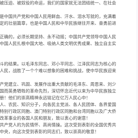
被压迫、被奴役的命运，我们的国家就无法团结统一、在社会
是中国共产党和中国人民用鲜血、汗水、泪水写就的，充满着
定的壮丽篇章，也是中国人民和中华民族继往开来、奋勇前进
正确的，必须长期坚持、永不动摇；中国共产党领导中国人民
中国人民扎根中国大地、吸纳人类文明优秀成果、独立自主实
斗的结果。以毛泽东同志、邓小平同志、江泽民同志为核心的
人民，战胜了一个个难以想象的困难和挑战，使中华民族迎来
产党建立、巩固、发展作出重大贡献的毛泽东、周恩来、刘少
国而英勇牺牲的革命先烈，深切怀念近代以来为中华民族独立
册！他们的崇高精神永远铭记在亿万人民心中！
人、农民、知识分子，向各民主党派、各人民团体、各界爱国
特别行政区同胞、澳门特别行政区同胞和台湾同
胞以及广大侨
改革事业的各国人民和朋友，致以衷心的谢意！
共产党人的为民情怀、高尚情操。这次受到表彰的全
国优秀共
中央，向这次受到表彰的同志们，致以崇高的敬意！