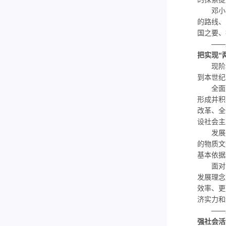
的探索提
邓小平同
的路线、
国之要、
——
把实现“
现阶段
到本世纪
全面建
形成并积
改革、全
设社会主
发展是
的物质文
基本依据
面对中
发展理念
效率、更
济实力和
——
强社会活