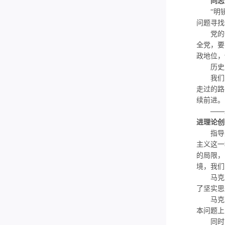
同志们
“明镜所
问题寻找
党的十
全党，要
政地位，
历史总
我们党
走过的路
续前进。
——
进理论创
指导思
主义这一
的局限，
境，我们
马克思
了坚实思
马克思
本问题上
同时，