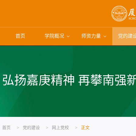
首页
学院概况
师资力量
党的建
弘扬嘉庚精神 再攀南强
首页
>
党的建设
>
网上党校
>
正文