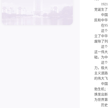
1921
党诞生了
中国产
民和中华
在
95
这个伟
立了中华
废除了列
这个伟
这一伟大
础，为中
这个伟
力，极大
主义道路
的伟大飞
中国共
勃生机；
焕发出新
为世界第
历史告