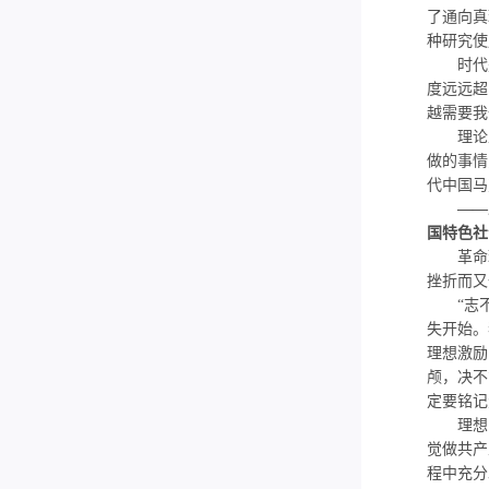
了通向真
种研究使
时代是
度远远超
越需要我
理论上
做的事情
代中国马
——
国特色社
革命理
挫折而又
“志不立
失开始。
理想激励
颅，决不
定要铭记
理想因
觉做共产
程中充分