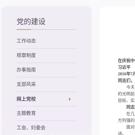
党的建设
工作动态
规章制度
在庆祝中
习近平
办事指南
2016
年7
同志们，
支部风采
今天，
的光明前
网上党校
目标、实
同志
主题教育
在几千
方列强的
面对苦
工会、妇委会
诗。