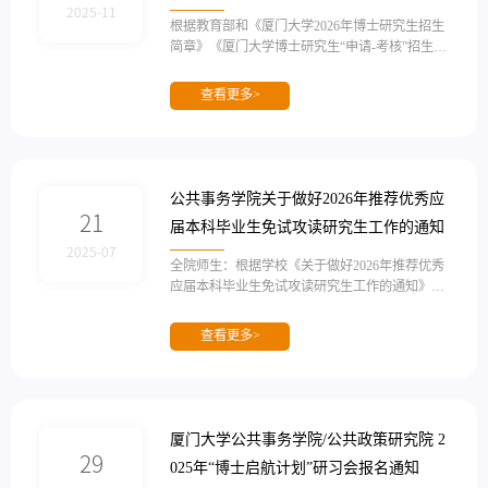
2025-11
根据教育部和《厦门大学2026年博士研究生招生
简章》《厦门大学博士研究生“申请-考核”招生工
作管理办法》等相关规定，结合我院实际，制定
本选拔办法。一、招生计划招生院系学位类型学
查看更多>
习方式招生计划公共事务学院学术学位全日制28
公共政策研究院学术学位全日制2以上计划包含
本科直博、硕博连读计划。我院可根据学校实际
下达计划和生源情况等调整上述招生计划。二、
报考条件（一）中华人民共和国公民，拥护中国
公共事务学院关于做好2026年推荐优秀应
共产党的领导，具有正确的政治方向，...
21
届本科毕业生免试攻读研究生工作的通知
2025-07
全院师生：根据学校《关于做好2026年推荐优秀
应届本科毕业生免试攻读研究生工作的通知》
（附件1）和《关于组建厦门大学第28届研究生
支教团的通知》（附件2）安排，以及《厦门大
查看更多>
学推荐优秀应届本科毕业生免试攻读硕士学位研
究生工作实施办法》《厦门大学公共事务学院推
荐优秀应届本科毕业生免试攻读硕士学位研究生
工作暂行办法（修订）》等相关文件要求，结合
我院实际，现就我院2026年推荐优秀应届本科毕
厦门大学公共事务学院/公共政策研究院 2
业生免试攻读研究生工作相关事宜通知如下：...
29
025年“博士启航计划”研习会报名通知