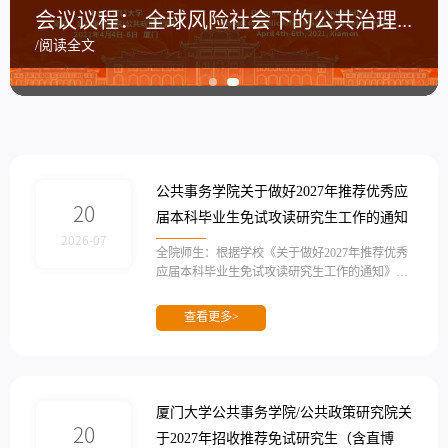
新加坡南洋理工大学2027学年授课型硕士优先录取报名通知
新加坡南洋理工大学2027学年授课型硕士优先录取报名通知
会议议程： 全球风险社会下的公共治理：挑战与应对
会议议程： 全球风险社会下的公共治理：挑战与应对
/阅读全文
/阅读全文
/阅读全文
/阅读全文
公共事务学院关于做好2027年推荐优秀应
20
届本科毕业生免试攻读研究生工作的通知
2026-07
全院师生：根据学校《关于做好2027年推荐优秀
应届本科毕业生免试攻读研究生工作的通知》
（附件1）和《共青团厦门大学委员会关于组建
厦门大学第29届研究生支教团的通知》（附件
查看更多>
2）安排，以及《厦门大学推荐优秀应届本科毕
业生免试攻读硕士学位研究生工作实施办法》
《厦门大学公共事务学院推荐优秀应届本科毕业
生免试攻读硕士学位研究生工作暂行办法（修
订）》等相关文件要求，结合我院实际，现就我
厦门大学公共事务学院/公共政策研究院关
院2027年推荐优秀应届本科毕业生免试攻读研究
20
于2027年招收推荐免试研究生（含直博
生工作相关事宜通知如下：...