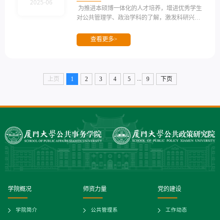
2025-06
为推进本硕博一体化的人才培养，增进优秀学生
对公共管理学、政治学科的了解，激发科研兴
趣，培养治道、尚公情怀，厦门大学公共事务学
院/公共政策研究院拟于2025年7月17日至20日举
查看更多>
办“博士启航计划”研习会活动。本次活动拟邀请2
5名学生参加，包括有意向读博的本科大三学
生、研一和研二学生。此次研习会中同学们将有
机会与本院博士生导师进行一对一的交流探讨。
...
上页
1
2
3
4
5
9
下页
本院还会邀请资深编辑传授论文发表与青年学者
成长相关技巧，邀请优秀博士生分享博士申请与
就读经验。...
学院概况
师资力量
党的建设
学院简介
公共管理系
工作动态