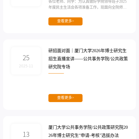
各位老师、同学：为认真做好学院领导班子2025
年度民主生活会各项准备工作，现面向全院师生
员工广泛征求意见建议。请您将学院领导班子及
成员存在的突出问题和改进意见建议，分别填写
查看更多>
附件1和附件2。填写完成后，可将意见表直接交
至成智二103办公室，也可通过电子邮箱发送，
或投入学院设置的意见箱。本次征求意见采取无
记名方式。如您愿意，可在表格后空白处留下姓
名和联系方式（学院将对您的个人信息严格保
研招面对面｜厦门大学2026年博士研究生
密），以便进一步沟通了解相关情况。...
25
招生直播宣讲——公共事务学院/公共政策
2025-11
研究院专场
查看更多>
厦门大学公共事务学院/公共政策研究院20
13
26年博士研究生“申请-考核”选拔办法