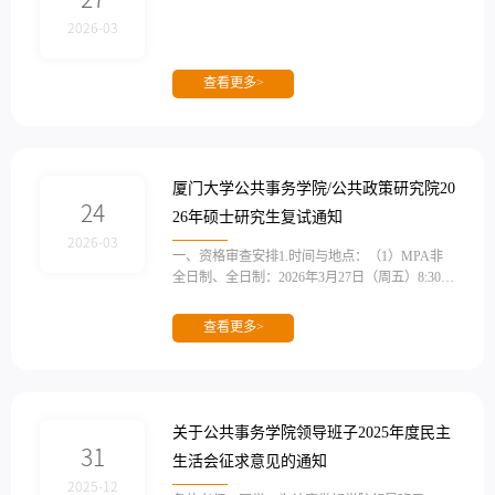
2026-03
查看更多>
厦门大学公共事务学院/公共政策研究院20
24
26年硕士研究生复试通知
2026-03
一、资格审查安排1.时间与地点：（1）MPA非
全日制、全日制：2026年3月27日（周五）8:30－
17:00厦门大学公共事务学院成智楼108教室（2）
学术型硕士研究生：2026年3月28日（周六）15:0
查看更多>
0－17:00；厦门大学公共事务学院成智楼二楼中
厅2.需携带材料：（1）由考生本人亲笔签名的
《诚信复试承诺书》（见附件）；（2）填写完
整并密封完好的《厦门大学硕士研究生思想政治
素质和品德情况审查表》（见附件）；（3）往
关于公共事务学院领导班子2025年度民主
届考生提交毕业证书、学位证书原件和复印
31
生活会征求意见的通知
件、...
2025-12