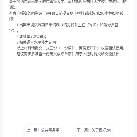
关于2019年春季美国威拉姆特大学、南非斯坦陵布什大学校际交流项目的
通知
有意向报名的同学请于9月18日前提交以下材料到成智楼205室林如琦老
师：
1.出国出境交流项目申请表（请先找系主任（导师）和辅导员签
字）；
2.成绩单 (须盖章)；
3.相关语言水平能力证明；
以上材料请提交一式三份（一份原件，两份复印件）以便面试使用。
建议同步多准备一份英文成绩单原件用于入选时提交给交流院校
上一篇：公共事务学
下一篇：关于做好201