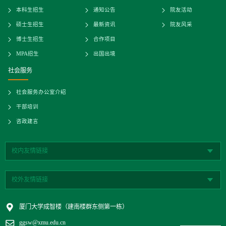
本科生招生
通知公告
院友活动
硕士生招生
最新资讯
院友风采
博士生招生
合作项目
MPA招生
出国出境
社会服务
社会服务办公室介绍
干部培训
咨政建言
校内友情链接
校外友情链接
厦门大学成智楼（建南楼群东侧第一栋）
ggsw@xmu.edu.cn